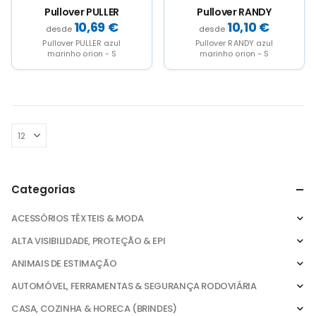
page
page
page
page
Pullover PULLER
Pullover RANDY
10,69
€
10,10
€
Pullover PULLER azul
Pullover RANDY azul
marinho orion - S
marinho orion - S
Categorias
ACESSÓRIOS TÊXTEIS & MODA
ALTA VISIBILIDADE, PROTEÇÃO & EPI
ANIMAIS DE ESTIMAÇÃO
AUTOMÓVEL, FERRAMENTAS & SEGURANÇA RODOVIÁRIA
CASA, COZINHA & HORECA (BRINDES)