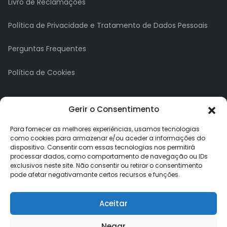
Livro de Reclamações
Política de Privacidade e Tratamento de Dados Pessoais
Perguntas Frequentes
Política de Cookies
A minha conta
Gerir o Consentimento
A Minha Conta
Para fornecer as melhores experiências, usamos tecnologias
como cookies para armazenar e/ou aceder a informações do
dispositivo. Consentir com essas tecnologias nos permitirá
Histórico de Pedidos
processar dados, como comportamento de navegação ou IDs
exclusivos neste site. Não consentir ou retirar o consentimento
Lista de Desejos
pode afetar negativamante certos recursos e funções.
Newsletter
Aceitar
Negar