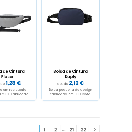
a de Cintura
Bolsa de Cintura
Flaser
Kaply
1,28
€
2,12
€
e em resistente
Bolsa pequena de design
r 210T. Fabricada
fabricada em PU. Conta
ando tecido com
com um bolso central com
capacidade para
fechamento de...
 intensamente a...
…
1
2
21
22