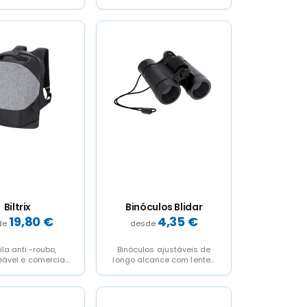
e fecho de correr
segurança e ligação USB
o puxador e um...
para power bank.Interior
acolchoado...
Biltrix
Binóculos Blidar
19,80
€
4,35
€
la anti -roubo,
Binóculos ajustáveis de
ável e comercial
longo alcance com lentes
nylon de alta
de vidro e corpo ABS
de, resistente e
durável. Com área...
istente ao...