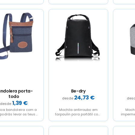
jacquard
refletores
dotada d
de dupl
ndolera porta-
Be-dry
todo
24,73
€
1,39
€
tica bandoleira com a
Mochila antirroubo em
Mochi
podrás levar os teus
tarpaulin para portátil com
imperme
pequenos objetos
detalhes refletores
em 
odamente e siempre
qualida
á...
res