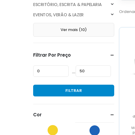
ESCRITÓRIO, ESCRITA & PAPELARIA
Ordenar
EVENTOS, VERÃO & LAZER
Ver mais (10)
Filtrar Por Preço
—
Preço
Preço
FILTRAR
mínimo
máximo
Cor
M
p