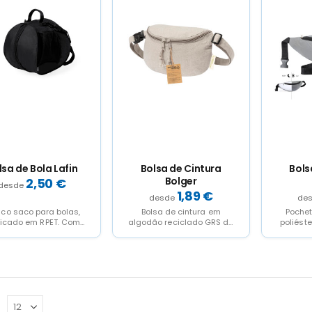
lsa de Bola Lafin
Bolsa de Cintura
Bols
Bolger
2,50
€
1,89
€
ico saco para bolas,
Bolsa de cintura em
Pochet
ricado em RPET. Com
algodão reciclado GRS de
poliéste
partimento central
220g/m2. Conta com um
utiliz
permite guardar uma
bolso central fecho...
grande 
bola...
refletir