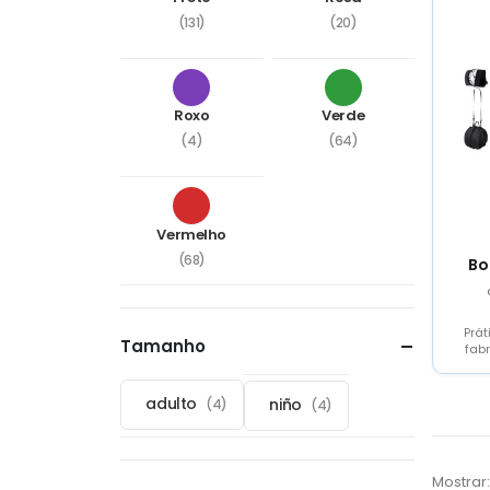
(131)
(20)
Roxo
Verde
(4)
(64)
Vermelho
(68)
Bo
Prát
Tamanho
fab
com
que 
adulto
niño
(4)
(4)
Mostrar: