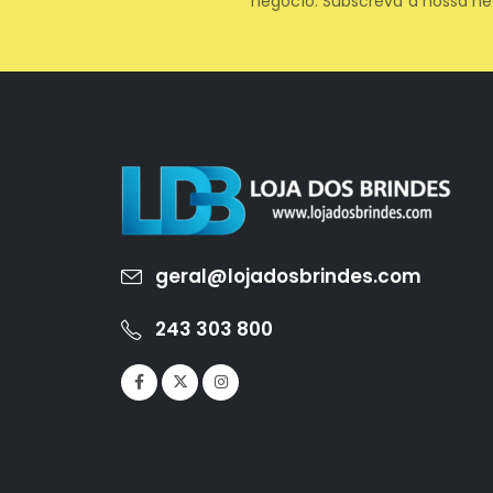
negócio. Subscreva a nossa ne
geral@lojadosbrindes.com
243 303 800