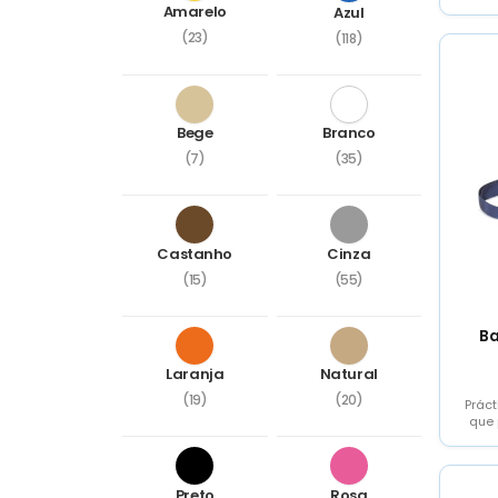
Amarelo
Azul
(23)
(118)
Bege
Branco
(7)
(35)
Castanho
Cinza
(15)
(55)
Ba
Laranja
Natural
(19)
(20)
Prác
que 
cóm
Preto
Rosa