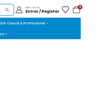
0
Bem-Vindo
Entrar / Registar
ário Casual & Promocional
tos