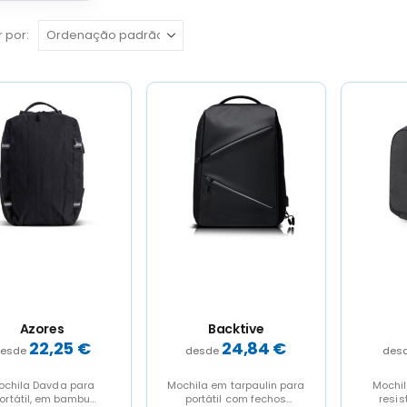
 por:
Azores
Backtive
22,25
€
24,84
€
ochila Davda para
Mochila em tarpaulin para
Mochil
ortátil, em bambu
portátil com fechos
resis