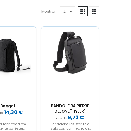
Mostrar:
Baggel
BANDOLEIRA PIERRE
DELONE " TYLER"
14,30
€
9,73
€
a fabricada em
Bandoleira resistente a
tente poliéster,
salpicos, com fecho de