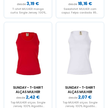
CURTA 190
MULHER OCS
3,19
€
18,16
€
T-shirt MULHER manga
Sweatshirt MULHER com
curta. Single Jersey. 100%
capuz. Felpa cardada. 85%
Algodão RingSpun. 190
Algodão orgânico
g/m². Decote redondo
RingSpun - 15% Poliéster
canelado 1x1...
reciclado. 300...
This
This
This
This
product
product
product
product
has
has
has
has
multiple
multiple
multiple
multiple
variants.
variants.
variants.
variants.
The
The
The
The
options
options
options
options
may
may
may
may
be
be
be
be
chosen
chosen
chosen
chosen
on
on
on
on
the
the
the
the
product
product
product
product
page
page
page
page
SUNDAY - T-SHIRT
SUNDAY - T-SHIRT
ALÇAS MULHER
ALÇAS MULHER
2,42
€
2,07
€
Top MULHER alças. Single
Top MULHER alças. Single
Jersey. 100% Algodão
Jersey. 100% Algodão