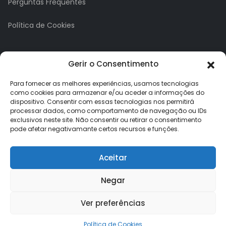
Perguntas Frequentes
Política de Cookies
A minha conta
Gerir o Consentimento
A Minha Conta
Para fornecer as melhores experiências, usamos tecnologias
como cookies para armazenar e/ou aceder a informações do
dispositivo. Consentir com essas tecnologias nos permitirá
Histórico de Pedidos
processar dados, como comportamento de navegação ou IDs
exclusivos neste site. Não consentir ou retirar o consentimento
Lista de Desejos
pode afetar negativamante certos recursos e funções.
Newsletter
Aceitar
Negar
Ver preferências
Loja dos Brindes © 2026. Todos os direitos reservados.
Política de Cookies