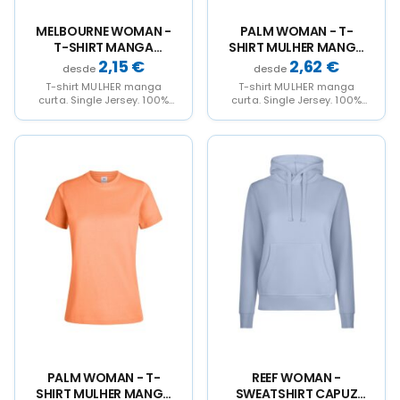
product
product
product
product
page
page
page
page
MELBOURNE WOMAN -
PALM WOMAN - T-
T-SHIRT MANGA
SHIRT MULHER MANGA
CURTA MULHER
CURTA 190
2,15
€
2,62
€
T-shirt MULHER manga
T-shirt MULHER manga
curta. Single Jersey. 100%
curta. Single Jersey. 100%
Algodão RingSpun.
Algodão RingSpun. 190
155g/m2 Decote redondo
g/m². Decote redondo
elegante canelado 1x1...
canelado 1x1...
This
This
This
This
product
product
product
product
has
has
has
has
multiple
multiple
multiple
multiple
variants.
variants.
variants.
variants.
The
The
The
The
options
options
options
options
may
may
may
may
be
be
be
be
chosen
chosen
chosen
chosen
on
on
on
on
the
the
the
the
product
product
product
product
page
page
page
page
PALM WOMAN - T-
REEF WOMAN -
SHIRT MULHER MANGA
SWEATSHIRT CAPUZ