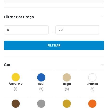
Filtrar Por Preço
—
Preço
Preço
FILTRAR
mínimo
máximo
Cor
Amarelo
Azul
Bege
Branco
(2)
(7)
(5)
(5)