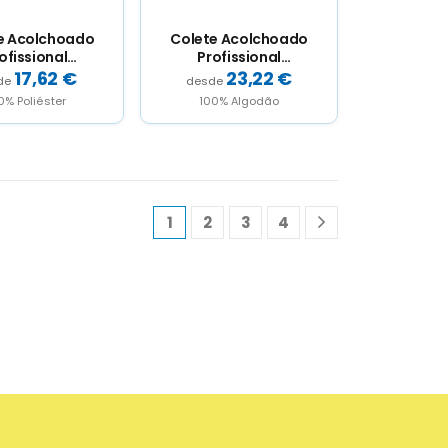
e Acolchoado
Colete Acolchoado
ofissional
Profissional
ltibolsos
Multibolsos
17,62
€
23,22
€
0% Poliéster
100% Algodão
1
2
3
4