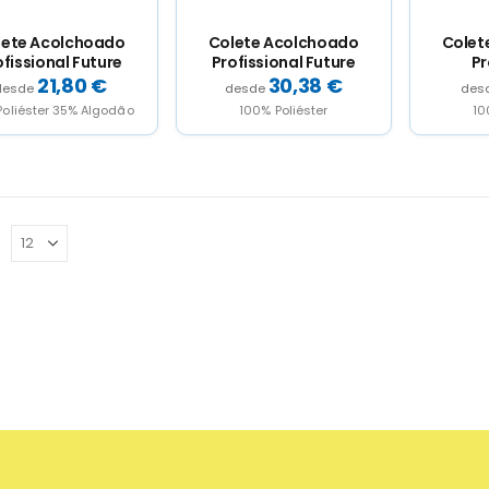
lete Acolchoado
Colete Acolchoado
Colet
ofissional Future
Profissional Future
Pr
Mu
21,80
€
30,38
€
oliéster 35% Algodão
100% Poliéster
10