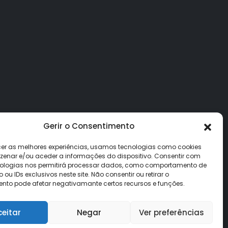
Gerir o Consentimento
cer as melhores experiências, usamos tecnologias como cookies
enar e/ou aceder a informações do dispositivo. Consentir com
ologias nos permitirá processar dados, como comportamento de
u IDs exclusivos neste site. Não consentir ou retirar o
nto pode afetar negativamante certos recursos e funções.
ceitar
Negar
Ver preferências