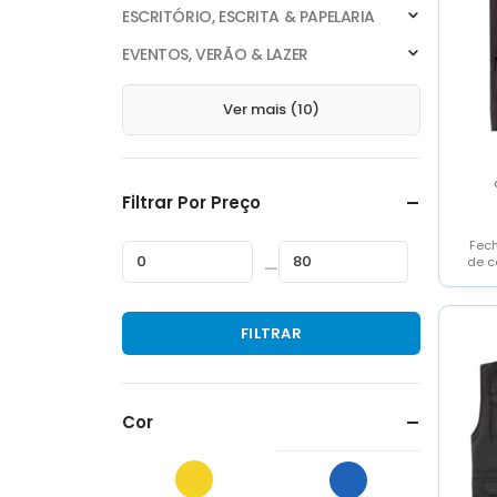
ESCRITÓRIO, ESCRITA & PAPELARIA
EVENTOS, VERÃO & LAZER
Ver mais (10)
Filtrar Por Preço
Fech
de c
—
cont
Preço
Preço
FILTRAR
mínimo
máximo
Cor