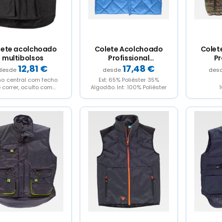
lete acolchoado
Colete Acolchoado
Colet
multibolsos
Profissional
Pr
Alimentação
Camuf
12,81
€
17,48
€
o central com fecho
Ext: 65% Poliéster 35%
 correr, oculto com
Algodão. Int: 100% Poliéster
1
cela Carcela central
m fecho de velcro...