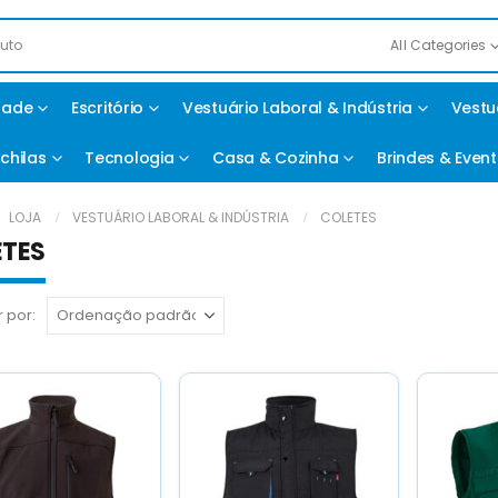
All Categories
idade
Escritório
Vestuário Laboral & Indústria
Vestu
chilas
Tecnologia
Casa & Cozinha
Brindes & Even
LOJA
VESTUÁRIO LABORAL & INDÚSTRIA
COLETES
ETES
 por: