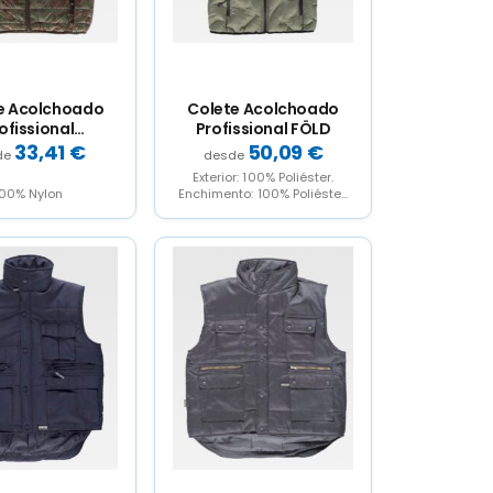
e Acolchoado
Colete Acolchoado
ofissional
Profissional FÖLD
lagem Sport
33,41
€
50,09
€
Exterior: 100% Poliéster.
00% Nylon
Enchimento: 100% Poliéster.
Forro: 100% Poliéster.