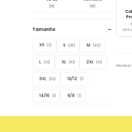
(18)
(18)
Co
Pr
Tamanho
65% P
XS
S
M
(2)
(36)
(40)
L
XL
2XL
(41)
(41)
(41)
Mostrar:
3XL
10/12
(20)
(1)
14/16
6/8
(1)
(1)