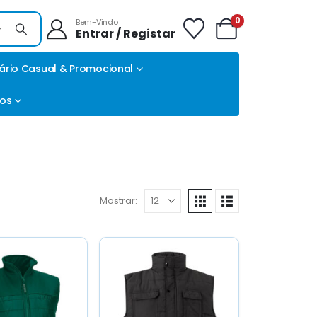
0
Bem-Vindo
Entrar / Registar
ário Casual & Promocional
tos
Mostrar: