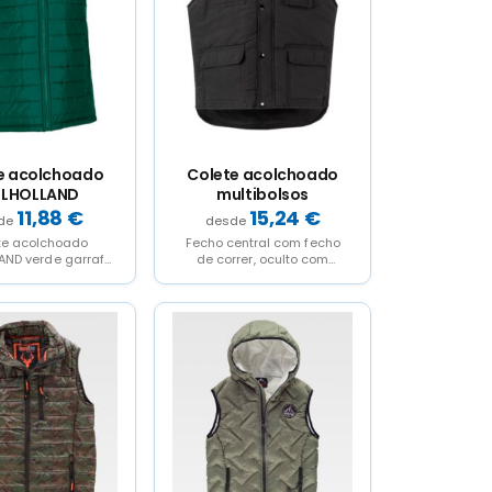
e acolchoado
Colete acolchoado
LHOLLAND
multibolsos
11,88
€
15,24
€
te acolchoado
Fecho central com fecho
ND verde garrafa
de correr, oculto com
- S
carcela Carcela central
com botões automáticos
Cós...