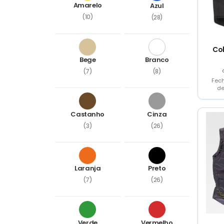
Amarelo
Azul
(10)
(28)
Co
Bege
Branco
(7)
(8)
Fech
de
car
co
Castanho
Cinza
(3)
(26)
Laranja
Preto
(7)
(26)
Verde
Vermelho