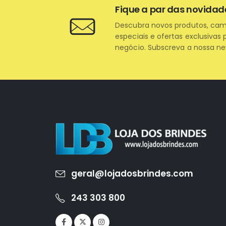
Fique a par das novidad
Descubra novos produtos, ca
especiais e ofertas exclusivas 
negócio. Subscreva a nossa ne
geral@lojadosbrindes.com
243 303 800