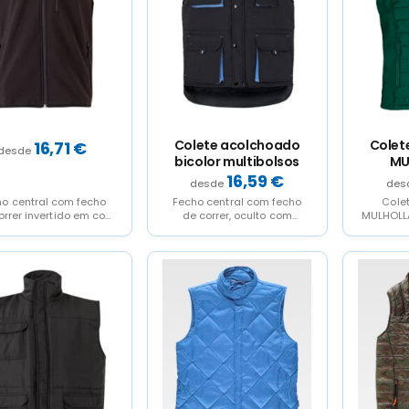
Colete acolchoado
Colet
16,71
€
bicolor multibolsos
MU
16,59
€
o central com fecho
Fecho central com fecho
Cole
orrer invertido em cor
de correr, oculto com
MULHOLLA
raste Carcela interior
carcela Carcela central
virada na parte...
com botões automáticos
Cós...