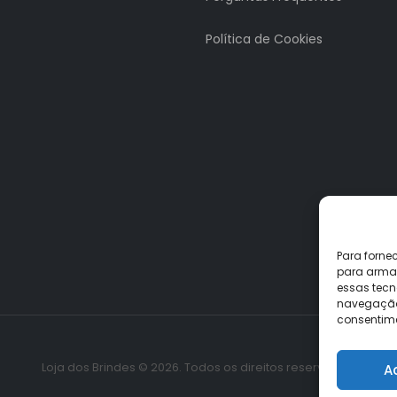
Política de Cookies
Para forne
para armaz
essas tecn
navegação o
consentime
Loja dos Brindes © 2026. Todos os direitos reservados.
A