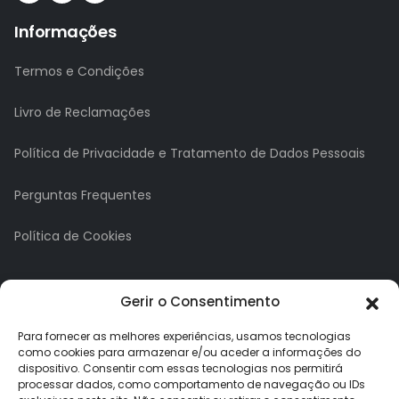
Informações
Termos e Condições
Livro de Reclamações
Política de Privacidade e Tratamento de Dados Pessoais
Perguntas Frequentes
Política de Cookies
A minha conta
Gerir o Consentimento
A Minha Conta
Para fornecer as melhores experiências, usamos tecnologias
como cookies para armazenar e/ou aceder a informações do
dispositivo. Consentir com essas tecnologias nos permitirá
Histórico de Pedidos
processar dados, como comportamento de navegação ou IDs