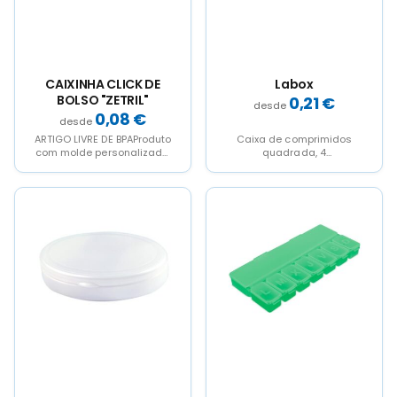
chosen
chosen
on
on
the
the
product
product
page
page
CAIXINHA CLICK DE
Labox
BOLSO "ZETRIL"
0,21
€
0,08
€
ARTIGO LIVRE DE BPAProduto
Caixa de comprimidos
com molde personalizado.
quadrada, 4
Podem ser fabricadas até
compartimentos
100.000 unidades em 20...