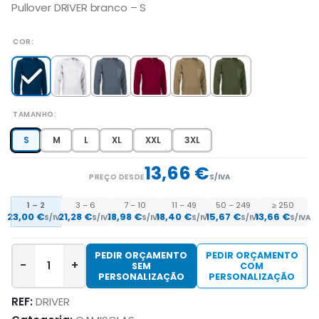
Pullover DRIVER branco – S
COR
TAMANHO
S
M
L
XL
XXL
3XL
13,66 €
PREÇO DESDE
S/IVA
1 – 2
3 – 6
7 – 10
11 – 49
50 – 249
≥ 250
23,00 €
21,28 €
18,98 €
18,40 €
15,67 €
13,66 €
S/IVA
S/IVA
S/IVA
S/IVA
S/IVA
S/IVA
PEDIR ORÇAMENTO
PEDIR ORÇAMENTO
-
+
SEM
COM
PERSONALIZAÇÃO
PERSONALIZAÇÃO
REF:
DRIVER