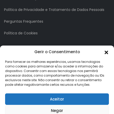
Política de Privacidade e Tratamento de Dados Pessoais
Perguntas Frequentes
Política de Cookies
A minha conta
Gerir o Consentimento
A Minha Conta
Para fornecer as melhores experiências, usamos tecnologias
como cookies para armazenar e/ou aceder a informações do
dispositivo. Consentir com essas tecnologias nos permitirá
Histórico de Pedidos
processar dados, como comportamento de navegação ou IDs
exclusivos neste site. Não consentir ou retirar o consentimento
Lista de Desejos
pode afetar negativamante certos recursos e funções.
Newsletter
Aceitar
Negar