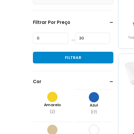
Filtrar Por Preço
Toa
—
Preço
Preço
FILTRAR
mínimo
máximo
Cor
Amarelo
Azul
(2)
(17)