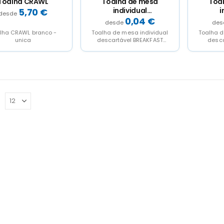
Toalha CRAWL
Toalha de mesa
Toa
individual
i
5,70
€
descartável
desca
0,04
€
BREAKFAST
lha CRAWL branco -
Toalha de mesa individual
Toalha d
unica
descartável BREAKFAST
desca
grená magno - unica
br