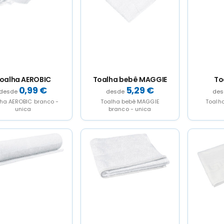
oalha AEROBIC
Toalha bebê MAGGIE
To
0,99
€
5,29
€
ha AEROBIC branco -
Toalha bebê MAGGIE
Toalh
unica
branco - unica