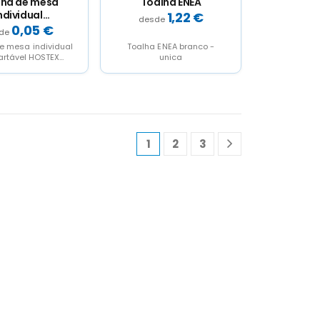
lha de mesa
Toalha ENEA
ndividual
1,22
€
rtável HOSTEX
0,05
€
e mesa individual
Toalha ENEA branco -
rtável HOSTEX
unica
anco - unica
1
2
3