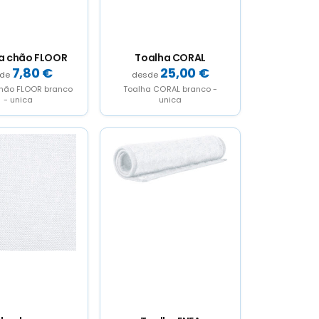
a chão FLOOR
Toalha CORAL
7,80
€
25,00
€
hão FLOOR branco
Toalha CORAL branco -
- unica
unica