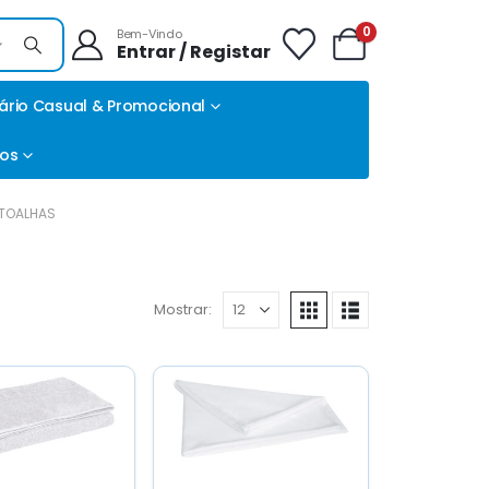
0
Bem-Vindo
Entrar / Registar
ário Casual & Promocional
tos
TOALHAS
Mostrar: