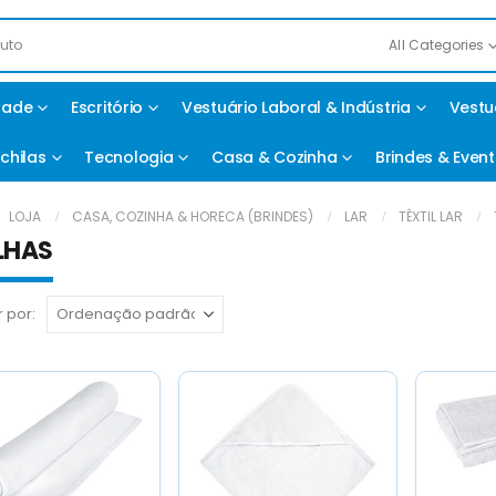
All Categories
idade
Escritório
Vestuário Laboral & Indústria
Vestu
chilas
Tecnologia
Casa & Cozinha
Brindes & Even
LOJA
CASA, COZINHA & HORECA (BRINDES)
LAR
TÊXTIL LAR
LHAS
 por: