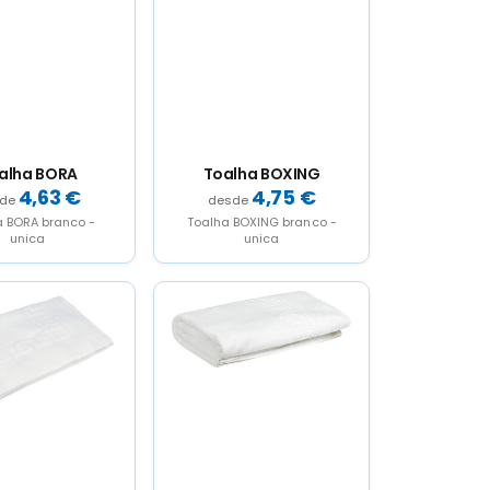
alha BORA
Toalha BOXING
4,63
€
4,75
€
a BORA branco -
Toalha BOXING branco -
unica
unica