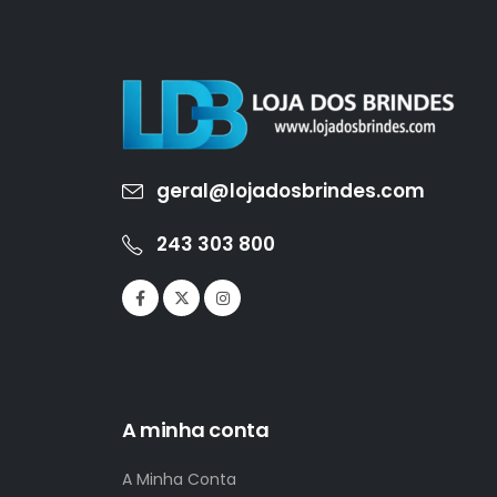
geral@lojadosbrindes.com
243 303 800
A minha conta
A Minha Conta