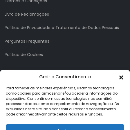
Termos e Condições
Livro de Reclamações
Política de Privacidade e Tratamento de Dados Pessoais
Perguntas Frequentes
Política de Cookies
A minha conta
Gerir o Consentimento
A Minha Conta
Para fornecer as melhores experiências, usamos tecnologias
como cookies para armazenar e/ou aceder a informações do
dispositivo. Consentir com essas tecnologias nos permitirá
Histórico de Pedidos
processar dados, como comportamento de navegação ou IDs
exclusivos neste site. Não consentir ou retirar o consentimento
Lista de Desejos
pode afetar negativamante certos recursos e funções.
Newsletter