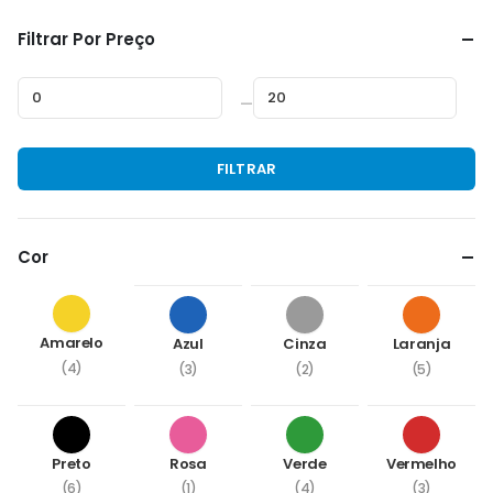
Filtrar Por Preço
—
Preço
Preço
FILTRAR
mínimo
máximo
Cor
Amarelo
Azul
Cinza
Laranja
(4)
(3)
(2)
(5)
Preto
Rosa
Verde
Vermelho
(6)
(1)
(4)
(3)