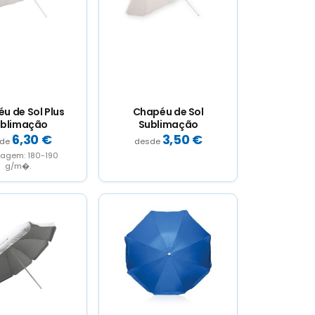
u de Sol Plus
Chapéu de Sol
blimação
Sublimação
6,30
€
3,50
€
agem: 180-190
g/m�.