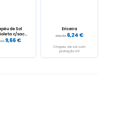
péu de Sol
Ericeira
ioleta c/saco
6,24
€
transporte
9,66
€
Chapeu de sol com
proteção UV