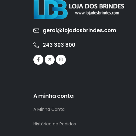
geral@lojadosbrindes.com
243 303 800
A minha conta
A Minha Conta
Histórico de Pedidos