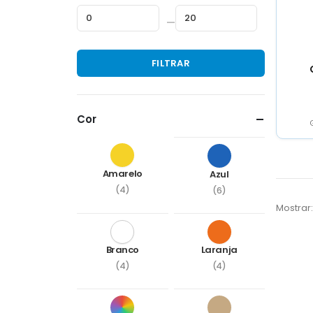
—
Preço
Preço
FILTRAR
mínimo
máximo
Cor
Amarelo
Azul
(4)
(6)
Mostrar:
Branco
Laranja
(4)
(4)