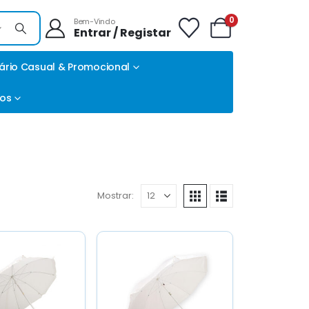
0
Bem-Vindo
Entrar / Registar
ário Casual & Promocional
tos
Mostrar: