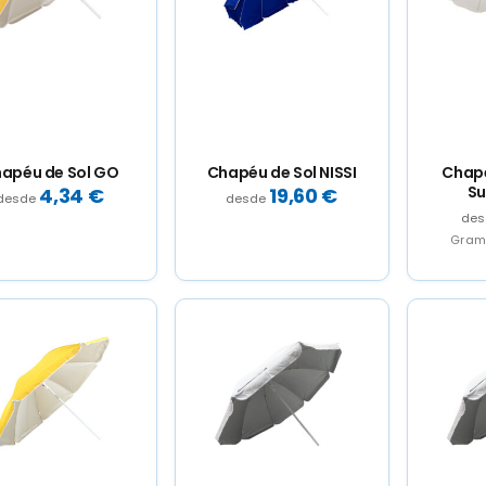
apéu de Sol GO
Chapéu de Sol NISSI
Chapé
Su
4,34
€
19,60
€
Gram