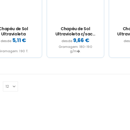
Chapéu de Sol
Chapéu de Sol
Cha
Ultravioleta
Ultravioleta c/saco
Ultrav
de transporte
de 
5,11
€
9,66
€
Gramagem: 180-190
Gramagem: 190 T.
g/m�.