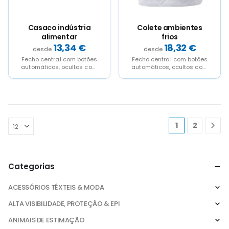
the
the
the
the
product
product
product
product
page
page
page
page
Casaco indústria
Colete ambientes
alimentar
frios
13,34
€
18,32
€
Fecho central com botões
Fecho central com botões
automáticos, ocultos com
automáticos, ocultos com
carcela Cós lateral
carcela Cós lateral
elástico Punhos canelados
elástico Um bolso: 1 bolso...
Um bolso:...
1
2
Categorias
ACESSÓRIOS TÊXTEIS & MODA
ALTA VISIBILIDADE, PROTEÇÃO & EPI
ANIMAIS DE ESTIMAÇÃO