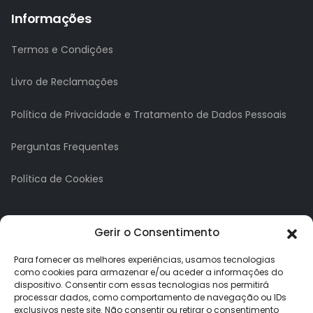
Informações
Termos e Condições
Livro de Reclamações
Política de Privacidade e Tratamento de Dados Pessoais
Perguntas Frequentes
Política de Cookies
A minha conta
Gerir o Consentimento
A Minha Conta
Para fornecer as melhores experiências, usamos tecnologias
como cookies para armazenar e/ou aceder a informações do
dispositivo. Consentir com essas tecnologias nos permitirá
Histórico de Pedidos
processar dados, como comportamento de navegação ou IDs
exclusivos neste site. Não consentir ou retirar o consentimento