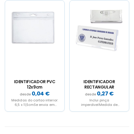
IDENTIFICADOR PVC
IDENTIFICADOR
12x9cm
RECTANGULAR
0,04
€
0,27
€
Medidas do cartao interior:
Inclui pinça
6,5 x 11,5cmSe envia em
imperdivelMedida de
múltiplos de 100 unidades
cartao 6,9 x 2,2 cm