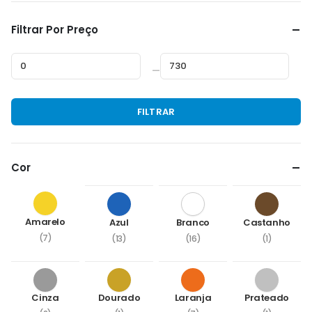
Filtrar Por Preço
—
Preço
Preço
FILTRAR
mínimo
máximo
Cor
Amarelo
Azul
Branco
Castanho
(7)
(13)
(16)
(1)
Cinza
Dourado
Laranja
Prateado