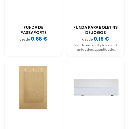
chosen
chosen
on
on
the
the
product
product
page
page
FUNDA DE
FUNDA PARA BOLETINS
PASSAPORTE
DE JOGOS
0,68
€
0,15
€
Venda em múltiplos de 10
unidades, quantidade
mínima.