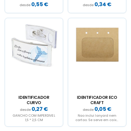
0,55
€
0,34
€
IDENTIFICADOR
IDENTIFICADOR ECO
CURVO
CRAFT
0,27
€
0,05
€
GANCHO COM IMPERDIVEL
Nao inclui lanyard nem
1,5 * 2,5 CM
cartao. Se serve em caixa
de 50 unidades.