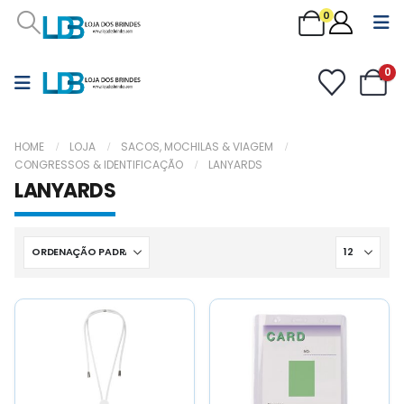
0
0
HOME
LOJA
SACOS, MOCHILAS & VIAGEM
CONGRESSOS & IDENTIFICAÇÃO
LANYARDS
LANYARDS
This
This
product
product
has
has
multiple
multiple
variants.
variants.
The
The