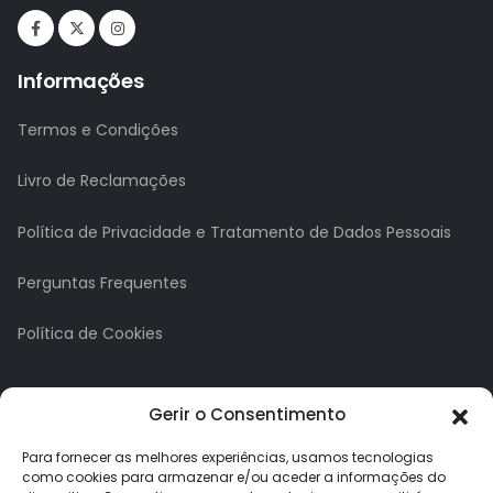
Informações
Termos e Condições
Livro de Reclamações
Política de Privacidade e Tratamento de Dados Pessoais
Perguntas Frequentes
Política de Cookies
A minha conta
Gerir o Consentimento
A Minha Conta
Para fornecer as melhores experiências, usamos tecnologias
como cookies para armazenar e/ou aceder a informações do