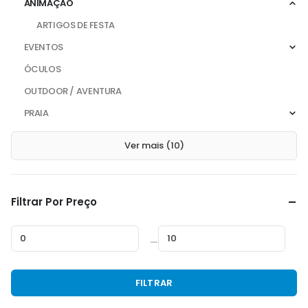
ANIMAÇÃO
ARTIGOS DE FESTA
EVENTOS
ÓCULOS
OUTDOOR / AVENTURA
PRAIA
Ver mais (10)
Filtrar Por Preço
—
Preço
Preço
FILTRAR
mínimo
máximo