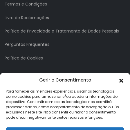
Termos e Condições
Livro de Reclamações
Política de Privacidade e Tratamento de Dados Pessoais
Perguntas Frequentes
Política de Cookies
A minha conta
Gerir o Consentimento
A Minha Conta
Para fornecer as melhores experiências, usamos tecnologias
como cookies para armazenar e/ou aceder a informações do
dispositivo. Consentir com essas tecnologias nos permitirá
Histórico de Pedidos
processar dados, como comportamento de navegação ou IDs
exclusivos neste site. Não consentir ou retirar o consentimento
Lista de Desejos
pode afetar negativamante certos recursos e funções.
Newsletter