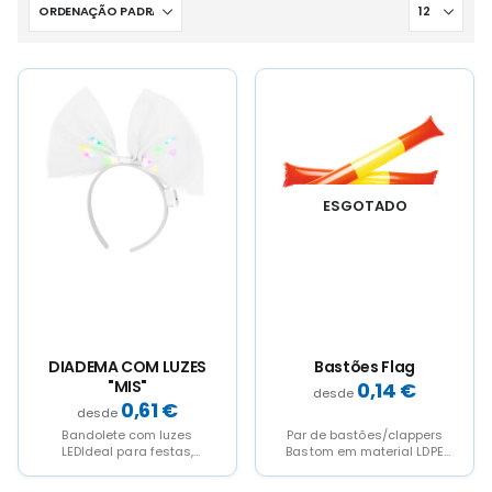
This
This
product
product
has
has
multiple
multiple
variants.
variants.
The
The
ESGOTADO
options
options
may
may
be
be
chosen
chosen
on
on
the
the
product
product
page
page
DIADEMA COM LUZES
Bastões Flag
"MIS"
0,14
€
0,61
€
Bandolete com luzes
Par de bastões/clappers
LEDIdeal para festas,
Bastom em material LDPE
despedidas e eventos
resistente e barulhento
informais, estas
com o design da