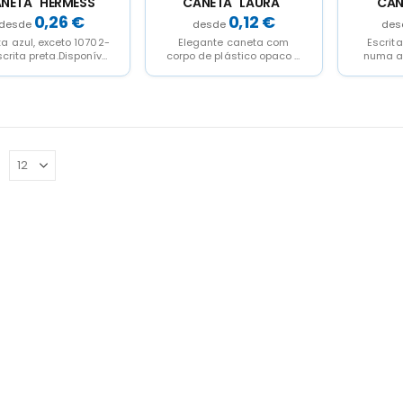
NETA "HERMESS"
CANETA "LAURA"
CAN
0,26
€
0,12
€
ta azul, exceto 10702-
Elegante caneta com
Escrita
scrita preta.Disponível
corpo de plástico opaco e
numa a
a grande variedade
clip de ABS comacabado
e cores.venda em
semi-
múltiplos de 10...
translúcidoDisponivel em
várias...