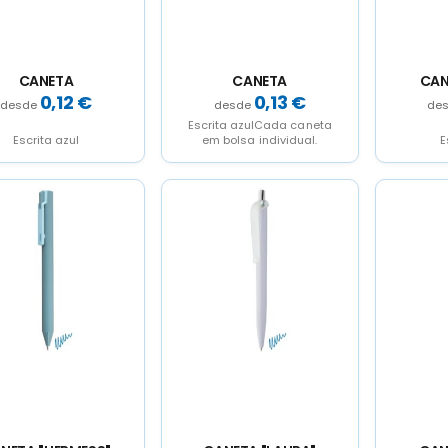
CANETA
CANETA
CAN
0,12
€
0,13
€
Escrita azulCada caneta
Escrita azul
em bolsa individual.
E