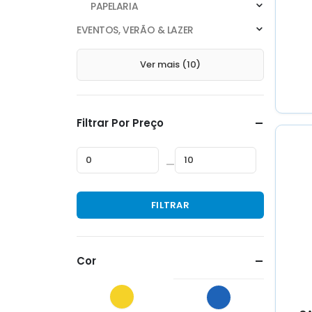
PAPELARIA
EVENTOS, VERÃO & LAZER
Ver mais (10)
Filtrar Por Preço
—
Preço
Preço
FILTRAR
mínimo
máximo
Cor