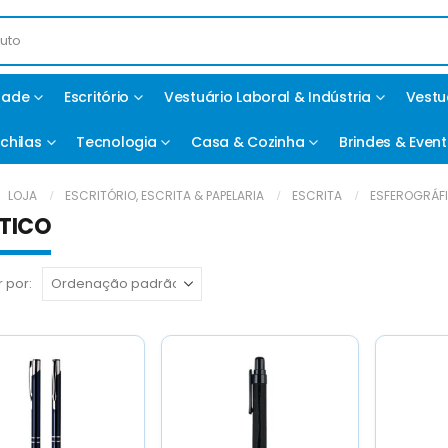
idade
Escritório
Vestuário Laboral & Indústria
Vestu
chilas
Tecnologia
Casa & Cozinha
Brindes & Even
LOJA
ESCRITÓRIO, ESCRITA & PAPELARIA
ESCRITA
ESFEROGRÁF
TICO
 por: