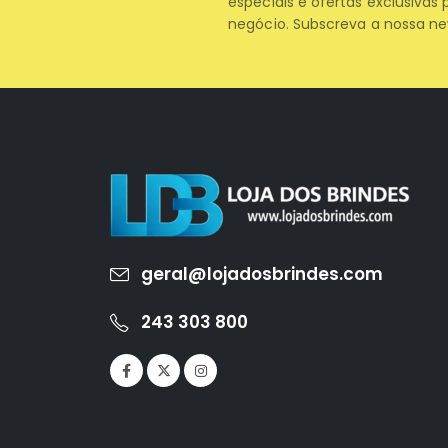
especiais e ofertas exclusivas 
negócio. Subscreva a nossa ne
geral@lojadosbrindes.com
243 303 800