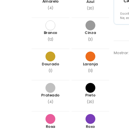
CA
Amarelo
Azul
(4)
(20)
Escri
Ne, e
num
d
Branco
Cinza
(12)
(3)
Mostrar:
Dourado
Laranja
(1)
(11)
Prateado
Preto
(4)
(20)
Rosa
Roxo