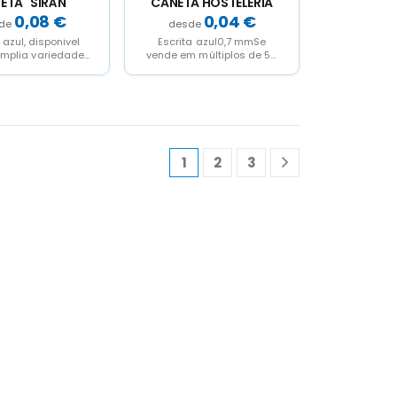
ETA "SIRÁN"
CANETA HOSTELERIA
0,08
€
0,04
€
 azul, disponivel
Escrita azul0,7 mmSe
mplia variedade
vende em múltiplos de 50
de cores.
unidades
1
2
3