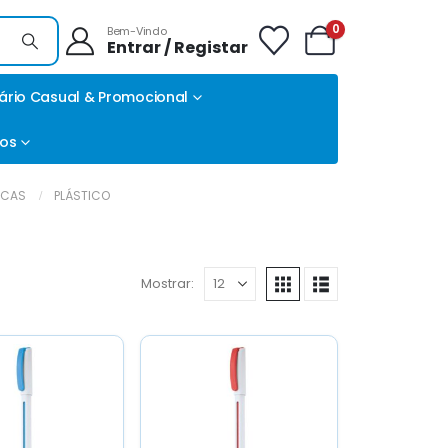
0
Bem-Vindo
Entrar / Registar
ário Casual & Promocional
tos
ICAS
PLÁSTICO
Mostrar: