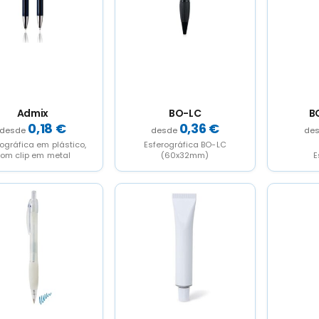
Admix
BO-LC
B
0,18
€
0,36
€
ográfica em plástico,
Esferográfica BO-LC
om clip em metal
(60x32mm)
E