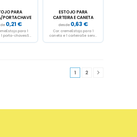
TOJO PARA
ESTOJO PARA
A/PORTACHAVES
CARTEIRA E CANETA
0,21
€
0,63
€
emeEstojo para 1
Cor: cremeEstojo para 1
 1 porta-chavesSe
caneta e 1 carteiraSe serve
zioNOTA: As bases
vazio
 as tapas...
1
2