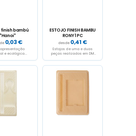
 finish bambú
ESTOJO FINISH BAMBU
"Hanoi"
RONY 1 PC
0,03
€
0,41
€
apresentação
Estojos de uma e duas
nal e ecológica.
peças realizados em DM
 novas feitas de
forrada deuma lamina de
ão reciclado e
bambú.Sao ideais...
íveis em dois...