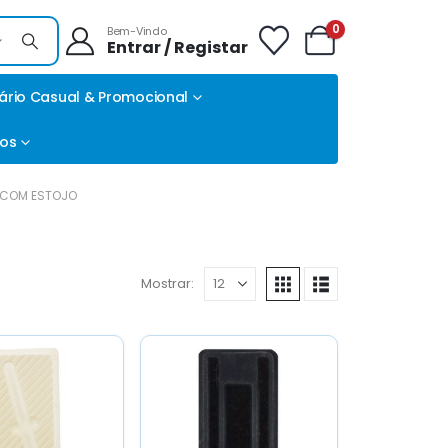
0
Bem-Vindo
Entrar / Registar
ário Casual & Promocional
tos
COM ESTOJO
Mostrar: