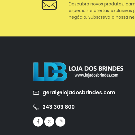
Descubra novos produtos, ca
especiais e ofertas exclusivas 
negócio. Subscreva a nossa ne
geral@lojadosbrindes.com
243 303 800