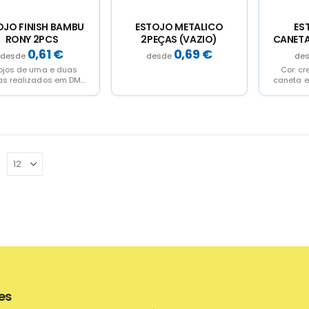
OJO FINISH BAMBU
ESTOJO METALICO
ES
RONY 2PCS
2PEÇAS (VAZIO)
CANET
0,61
€
0,69
€
ojos de uma e duas
Cor: cr
as realizados em DM
caneta e
ada deuma lamina de
serve va
ambú.Sao ideais...
e
es