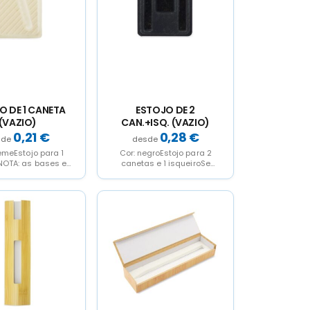
O DE 1 CANETA
ESTOJO DE 2
(VAZIO)
CAN.+ISQ. (VAZIO)
0,21
€
0,28
€
emeEstojo para 1
Cor: negroEstojo para 2
OTA: as bases e
canetas e 1 isqueiroSe
tapas vao por
serve vazio
separado