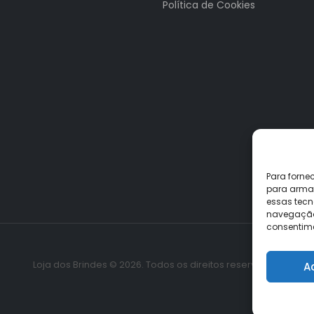
Política de Cookies
Para forne
para armaz
essas tecn
navegação o
consentime
Loja dos Brindes © 2026. Todos os direitos reservados.
A