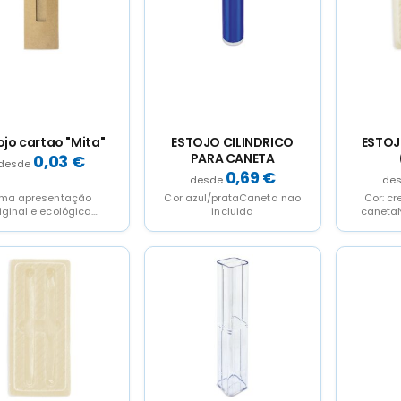
ojo cartao "Mita"
ESTOJO CILINDRICO
ESTOJ
PARA CANETA
0,03
€
0,69
€
ma apresentação
Cor azul/prataCaneta nao
Cor: cr
iginal e ecológica.
incluida
canetaN
xas novas feitas de
as 
apelão reciclado e
sponíveis em dois...