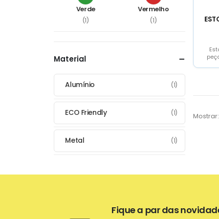
Verde
Vermelho
EST
(1)
(1)
Est
peç
Material
forr
b
Alumínio
(1)
ECO Friendly
(1)
Mostrar:
Metal
(1)
Fique a par das novidad