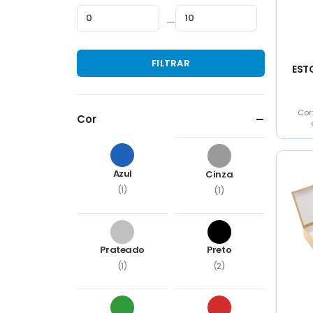
—
Preço
Preço
FILTRAR
mínimo
máximo
EST
Cor
Cor
va
ba
Azul
Cinza
(1)
(1)
Prateado
Preto
(1)
(2)