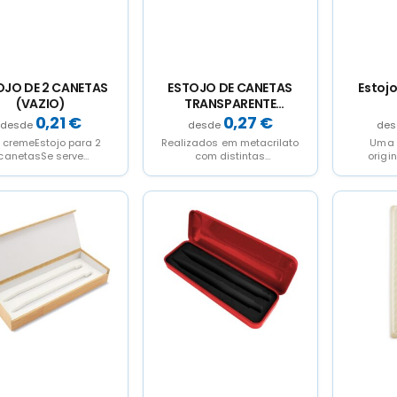
OJO DE 2 CANETAS
ESTOJO DE CANETAS
Estojo
(VAZIO)
TRANSPARENTE
EXPOSITOR
0,21
€
0,27
€
: cremeEstojo para 2
Realizados em metacrilato
Uma 
canetasSe serve
com distintas
origi
zioNOTA: a tapa e a
capacidades para
Caixas
se vao separadas,
adaptarse as suas
papel
cada...
necessidades, estes
dispon
expositores e os...