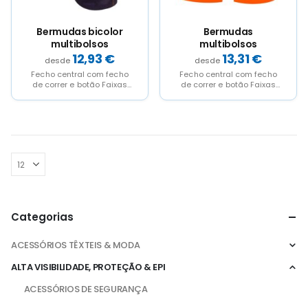
the
the
the
the
product
product
product
product
page
page
page
page
Bermudas bicolor
Bermudas
multibolsos
multibolsos
12,93
€
13,31
€
Fecho central com fecho
Fecho central com fecho
de correr e botão Faixas
de correr e botão Faixas
refletoras Foles, palas e
refletoras Cós elástico
puxadores dos...
Costura dupla de...
Categorias
ACESSÓRIOS TÊXTEIS & MODA
ALTA VISIBILIDADE, PROTEÇÃO & EPI
ACESSÓRIOS DE SEGURANÇA