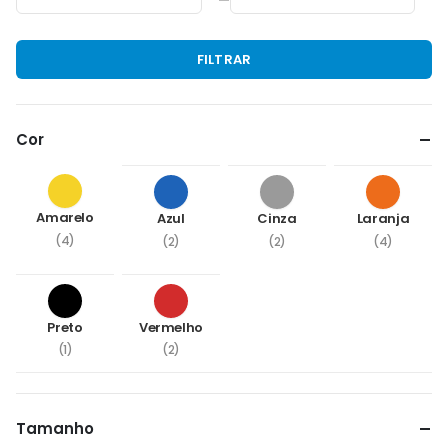
—
Preço
Preço
FILTRAR
mínimo
máximo
Cor
Amarelo
Azul
Cinza
Laranja
(4)
(2)
(2)
(4)
Preto
Vermelho
(1)
(2)
Tamanho