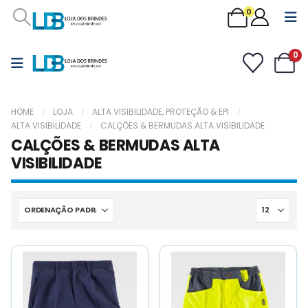
0
0
HOME
LOJA
ALTA VISIBILIDADE, PROTEÇÃO & EPI
ALTA VISIBILIDADE
CALÇÕES & BERMUDAS ALTA VISIBILIDADE
CALÇÕES & BERMUDAS ALTA
VISIBILIDADE
This
This
This
This
product
product
product
product
has
has
has
has
multiple
multiple
multiple
multiple
variants.
variants.
variants.
variants.