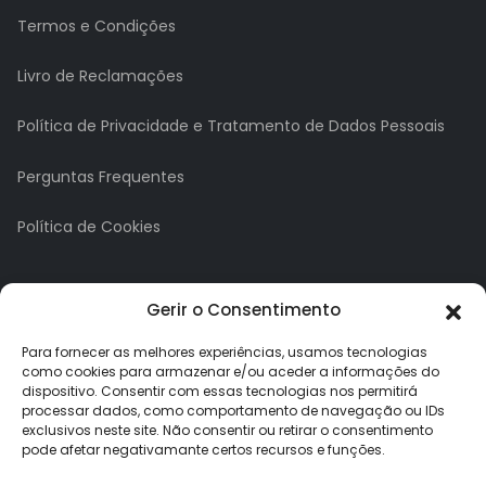
Termos e Condições
Livro de Reclamações
Política de Privacidade e Tratamento de Dados Pessoais
Perguntas Frequentes
Política de Cookies
A minha conta
Gerir o Consentimento
A Minha Conta
Para fornecer as melhores experiências, usamos tecnologias
como cookies para armazenar e/ou aceder a informações do
dispositivo. Consentir com essas tecnologias nos permitirá
Histórico de Pedidos
processar dados, como comportamento de navegação ou IDs
exclusivos neste site. Não consentir ou retirar o consentimento
Lista de Desejos
pode afetar negativamante certos recursos e funções.