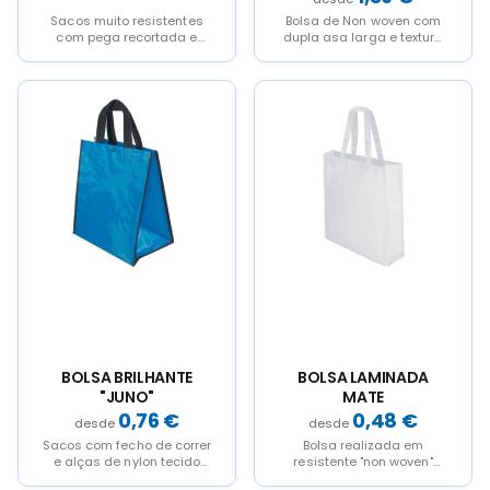
Sacos muito resistentes
Bolsa de Non woven com
com pega recortada e
dupla asa larga e textura
acabamento
almofadada em ambos
termosselado, ideais para
frentes.Ademais tem...
promoções, lojas, etc.
This
This
This
This
Disponíveis...
product
product
product
product
has
has
has
has
multiple
multiple
multiple
multiple
variants.
variants.
variants.
variants.
The
The
The
The
options
options
options
options
may
may
may
may
be
be
be
be
chosen
chosen
chosen
chosen
on
on
on
on
the
the
the
the
product
product
product
product
page
page
page
page
BOLSA BRILHANTE
BOLSA LAMINADA
"JUNO"
MATE
0,76
€
0,48
€
Sacos com fecho de correr
Bolsa realizada em
e alças de nylon tecido
resistente "non woven"
(medida das alças: 34 x...
laminado, com acabado