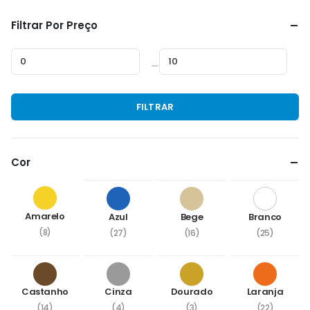
Filtrar Por Preço
—
Preço
Preço
FILTRAR
mínimo
máximo
Cor
Amarelo
Azul
Bege
Branco
(8)
(27)
(16)
(25)
Castanho
Cinza
Dourado
Laranja
(14)
(4)
(3)
(22)