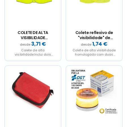
be
be
be
be
chosen
chosen
chosen
chosen
on
on
on
on
the
the
the
the
product
product
product
product
page
page
page
page
COLETE DE ALTA
Colete reflexivo de
VISIBILIDADE
"visibilidade" de
"REFLEKTA"
tamanho grande
3,71
€
1,74
€
Colete de alta
Colete de alta visibilidade
visibilidade.Inclui dois
homologado com duas
bolsos laterais (16 x 18,5
barras
cm), um compartimento
retroreflectantesDesenhado
para cartões...
para fazer visivel a
presencia da...