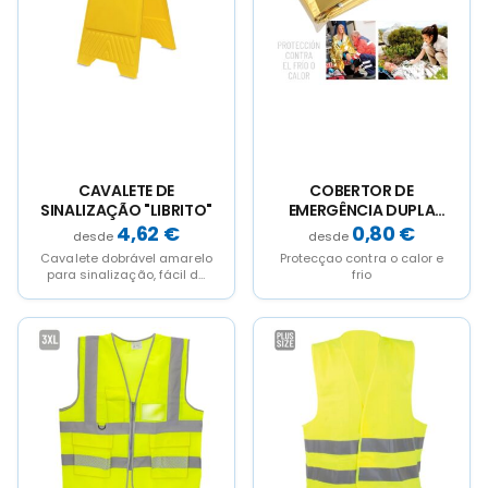
CAVALETE DE
COBERTOR DE
SINALIZAÇÃO "LIBRITO"
EMERGÊNCIA DUPLA
FACE "SURVIVOR"
4,62
€
0,80
€
Cavalete dobrável amarelo
Protecçao contra o calor e
para sinalização, fácil de
frio
transportar.
This
This
This
This
product
product
product
product
has
has
has
has
multiple
multiple
multiple
multiple
variants.
variants.
variants.
variants.
The
The
The
The
options
options
options
options
may
may
may
may