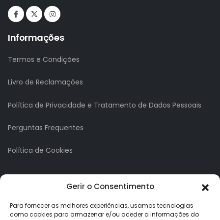
Informações
Termos e Condições
Livro de Reclamações
Política de Privacidade e Tratamento de Dados Pessoais
Perguntas Frequentes
Política de Cookies
A minha conta
Gerir o Consentimento
A Minha Conta
Para fornecer as melhores experiências, usamos tecnologias
como cookies para armazenar e/ou aceder a informações do