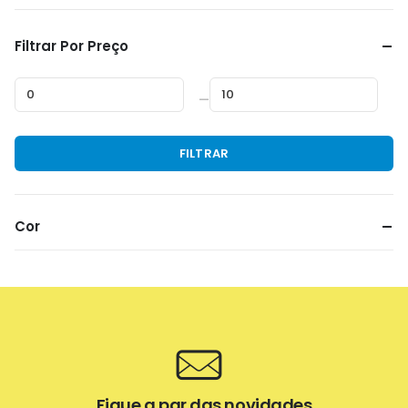
Filtrar Por Preço
—
Preço
Preço
FILTRAR
mínimo
máximo
Cor
Fique a par das novidades