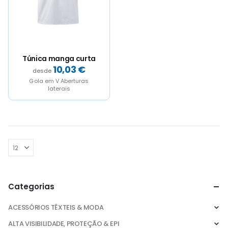
be
be
chosen
chosen
on
on
the
the
product
product
page
page
Túnica manga curta
10,03
€
Gola em V Aberturas
laterais
Categorias
ACESSÓRIOS TÊXTEIS & MODA
ALTA VISIBILIDADE, PROTEÇÃO & EPI