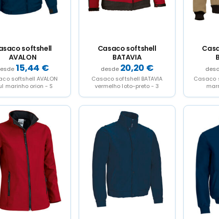
asaco softshell
Casaco softshell
Casa
AVALON
BATAVIA
15,44
€
20,20
€
co softshell AVALON
Casaco softshell BATAVIA
Casaco s
ul marinho orion - S
vermelho loto-preto - 3
marr