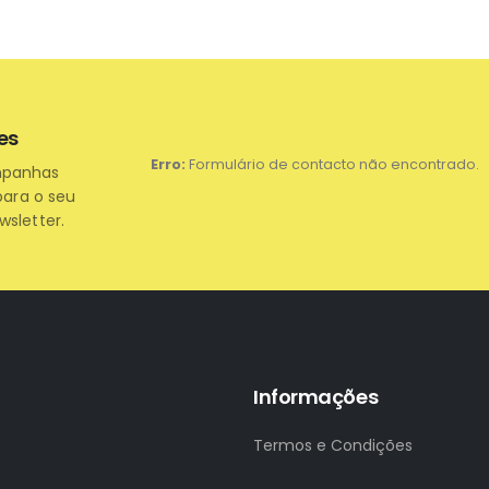
es
Erro:
Formulário de contacto não encontrado.
mpanhas
para o seu
wsletter.
Informações
Termos e Condições