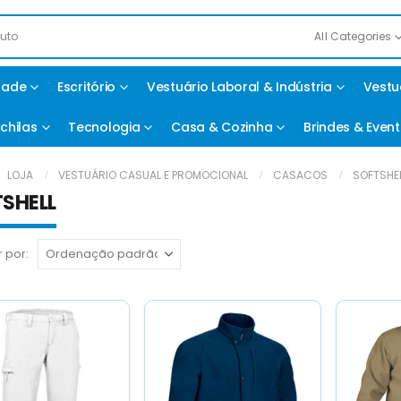
All Categories
idade
Escritório
Vestuário Laboral & Indústria
Vestu
chilas
Tecnologia
Casa & Cozinha
Brindes & Even
LOJA
VESTUÁRIO CASUAL E PROMOCIONAL
CASACOS
SOFTSHE
SHELL
 por: