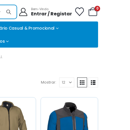
0
Bem-Vindo
Entrar / Registar
ário Casual & Promocional
tos
LL
Mostrar: