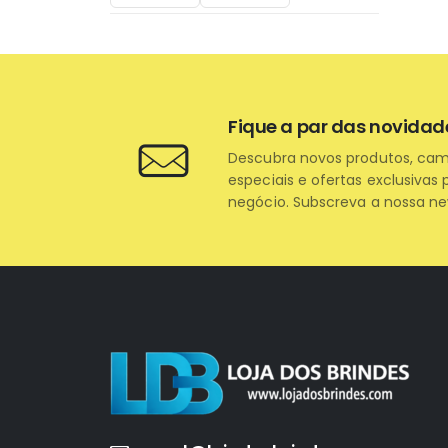
Fique a par das novidad
Descubra novos produtos, ca
especiais e ofertas exclusivas 
negócio. Subscreva a nossa ne