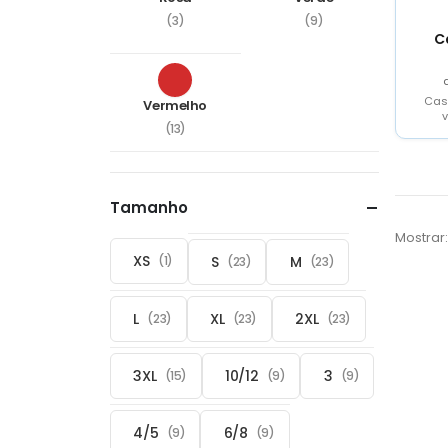
(3)
(9)
C
Cas
Vermelho
(13)
Tamanho
Mostrar:
XS
S
M
(1)
(23)
(23)
L
XL
2XL
(23)
(23)
(23)
3XL
10/12
3
(15)
(9)
(9)
4/5
6/8
(9)
(9)