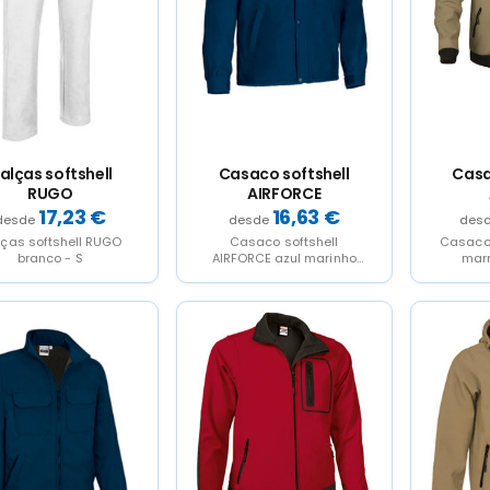
alças softshell
Casaco softshell
Casa
RUGO
AIRFORCE
17,23
€
16,63
€
ças softshell RUGO
Casaco softshell
Casaco 
branco - S
AIRFORCE azul marinho
marr
orion - S