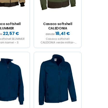
co softshell
Casaco softshell
BLUMMER
CALEDONIA
22,57
€
18,41
€
oftshell BLUMMER
Casaco softshell
om kamel - S
CALEDONIA verde militar-
preto - S