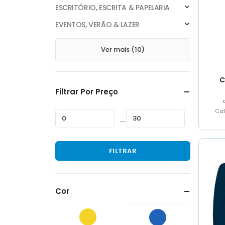
ESCRITÓRIO, ESCRITA & PAPELARIA
EVENTOS, VERÃO & LAZER
Ver mais (10)
C
Filtrar Por Preço
Cal
—
Preço
Preço
FILTRAR
mínimo
máximo
Cor