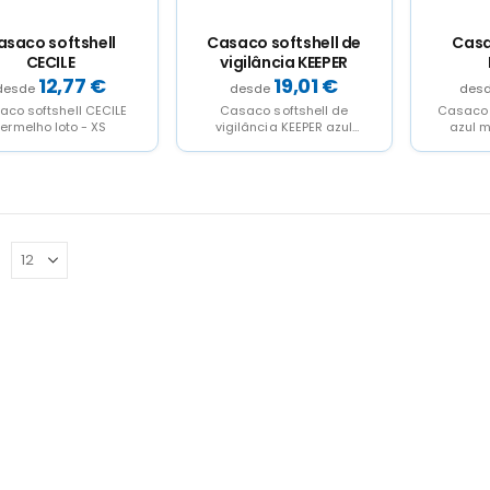
asaco softshell
Casaco softshell de
Casa
CECILE
vigilância KEEPER
12,77
€
19,01
€
aco softshell CECILE
Casaco softshell de
Casaco 
vermelho loto - XS
vigilância KEEPER azul
azul m
marinho orion - S