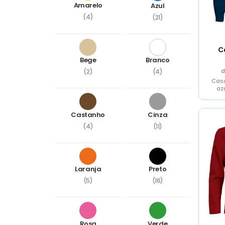
Amarelo
Azul
(4)
(21)
C
Bege
Branco
(2)
(4)
Casa
az
Castanho
Cinza
(4)
(11)
Laranja
Preto
(5)
(16)
Rosa
Verde