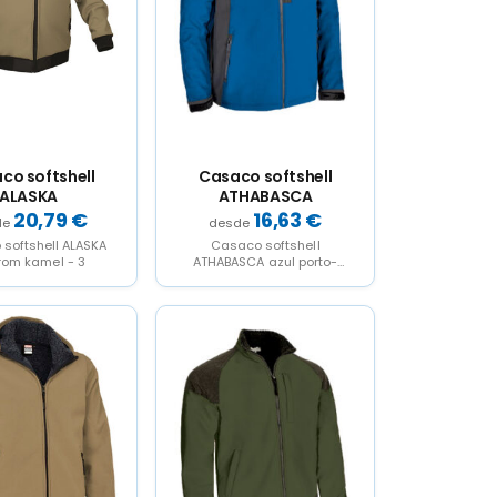
co softshell
Casaco softshell
ALASKA
ATHABASCA
20,79
€
16,63
€
softshell ALASKA
Casaco softshell
om kamel - 3
ATHABASCA azul porto-
cinza carvão - S