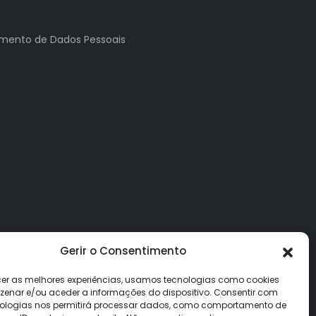
tamento de Dados Pessoais
Gerir o Consentimento
cer as melhores experiências, usamos tecnologias como cookies
enar e/ou aceder a informações do dispositivo. Consentir com
ologias nos permitirá processar dados, como comportamento de