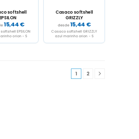
co softshell
Casaco softshell
EPSILON
GRIZZLY
15,44
€
15,44
€
softshell EPSILON
Casaco softshell GRIZZLY
arinho orion - S
azul marinho orion - S
1
2