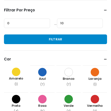
Filtrar Por Preço
—
Preço
Preço
FILTRAR
mínimo
máximo
Cor
Amarelo
Azul
Branco
Laranja
(1)
(7)
(7)
(1)
Preto
Rosa
Verde
Vermelho