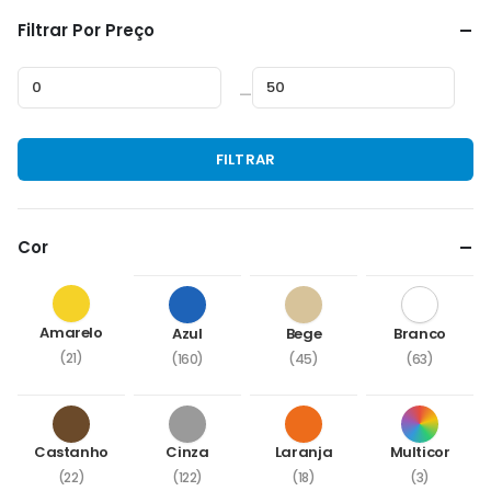
Filtrar Por Preço
—
Preço
Preço
FILTRAR
mínimo
máximo
Cor
Amarelo
Azul
Bege
Branco
(21)
(160)
(45)
(63)
Castanho
Cinza
Laranja
Multicor
(22)
(122)
(18)
(3)