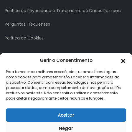
Política de Privacidade e Tratamento de Dados Pessoais
Perguntas Frequentes
Política de Cookies
A minha conta
Gerir o Consentimento
A Minha Conta
Para fornecer as melhores experiências, usamos tecnologias
como cookies para armazenar e/ou aceder a informações do
dispositivo. Consentir com essas tecnologias nos permitirá
Histórico de Pedidos
processar dados, como comportamento de navegação ou IDs
exclusivos neste site. Não consentir ou retirar o consentimento
Lista de Desejos
pode afetar negativamante certos recursos e funções.
Newsletter
Aceitar
Negar