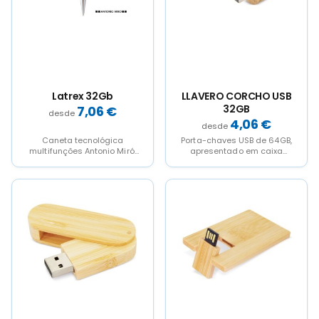
may
may
be
be
chosen
chosen
on
on
the
the
product
product
page
page
Latrex 32Gb
LLAVERO CORCHO USB
32GB
7,06
€
4,06
€
Caneta tecnológica
Porta-chaves USB de 64GB,
multifunções Antonio Miró,
apresentado em caixa
com memória USB de
individual. Aplicação
capacidade de 32GB
Canon Digital
integrada na tampa...
0,24€/unidade