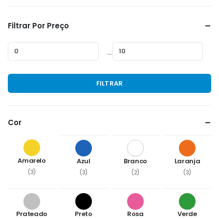
Filtrar Por Preço
—
Preço
Preço
FILTRAR
mínimo
máximo
Cor
Amarelo
Azul
Branco
Laranja
(3)
(3)
(2)
(3)
Prateado
Preto
Rosa
Verde