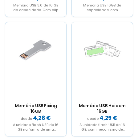
Memória USB 3.0 de 16 GB
Memória USB 16GB de
de capacidade. Com clip
capacidade, com
metálico e corpo de
mecanismo rotativo, corpo
acabamento...
em madeira de bambu e
clip...
This
This
product
product
has
has
multiple
multiple
variants.
variants.
The
The
options
options
may
may
be
be
chosen
chosen
on
on
the
the
product
product
page
page
Memória USB Fixing
Memória USB Haidam
16GB
16GB
4,28
€
4,29
€
A unidade flash USB de 16
A unidade flash USB de 16
GB na forma de uma
GB, com mecanismo de
chave, com acabamento
torção e acabamento de