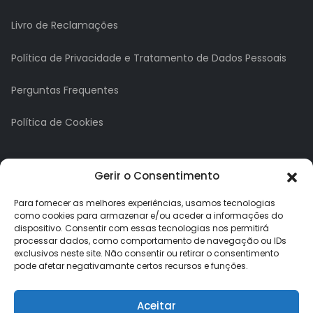
Livro de Reclamações
Política de Privacidade e Tratamento de Dados Pessoais
Perguntas Frequentes
Política de Cookies
A minha conta
Gerir o Consentimento
A Minha Conta
Para fornecer as melhores experiências, usamos tecnologias
como cookies para armazenar e/ou aceder a informações do
dispositivo. Consentir com essas tecnologias nos permitirá
Histórico de Pedidos
processar dados, como comportamento de navegação ou IDs
exclusivos neste site. Não consentir ou retirar o consentimento
Lista de Desejos
pode afetar negativamante certos recursos e funções.
Newsletter
Aceitar