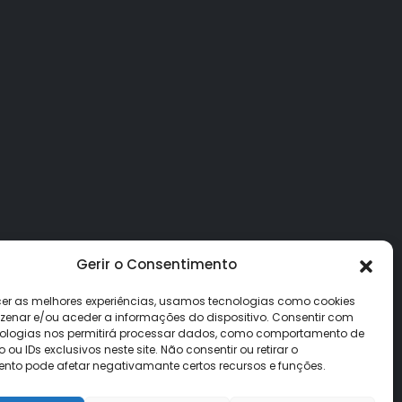
Gerir o Consentimento
cer as melhores experiências, usamos tecnologias como cookies
enar e/ou aceder a informações do dispositivo. Consentir com
ologias nos permitirá processar dados, como comportamento de
u IDs exclusivos neste site. Não consentir ou retirar o
nto pode afetar negativamante certos recursos e funções.