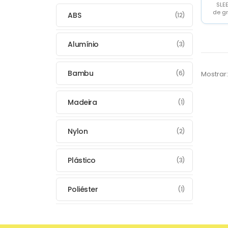
SLEE
de g
ABS
(12)
6W 
sua
Alumínio
(3)
Bambu
(6)
Mostrar:
Madeira
(1)
Nylon
(2)
Plástico
(3)
Poliéster
(1)