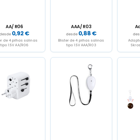
AA/ R06
AAA/ R03
A
0,92
€
0,88
€
er de 4 pilhas salinas
Blister de 4 pilhas salinas
Adapt
tipo 1.5V AA/R06
tipo 1.5V AAA/R03
Skro