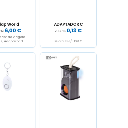
dap World
ADAPTADOR C
6,00
€
0,13
€
ador de viagem
ss, Adap World
MicroUSB / USB C