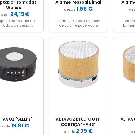
ptador Tomadas
Alarme Pessoal Birnal
Alarme
Wando
1,55
€
24,19
€
pleto adaptador de
Alarme pessoal com som
Alarm
omadas, de design
de volume poderoso e
lanter
acto e portátil. Com
ultra alto. Facilmente
com um
as USB e duas Tipo...
operado, basta puxar a...
volume 
TAVOZ "SLEEPY"
ALTAVOZ BLUETOOTH
ALTAV
CORTIÇA "HANS"
19,81
€
2,79
€