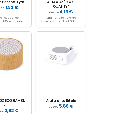
 Pessoal Lyra
ALTAVOZ "ECO-
QUALITY"
1,92
€
4,13
€
e Pessoal com
Original alto-falante
na LED, equipado
bluetooth com luz RGB que
 potente sino de
dará cor a sua música e
para alertar de...
uma grande...
OZ ECO BAMBU
Altifalante Bitels
RIBI
5,86
€
3,92
€