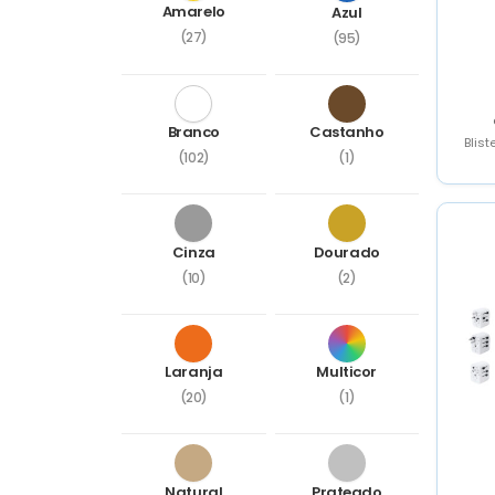
Amarelo
Azul
(27)
(95)
Branco
Castanho
Blist
(102)
(1)
Cinza
Dourado
(10)
(2)
Laranja
Multicor
(20)
(1)
Natural
Prateado