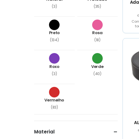
Ada
(3)
(35)
Com
t
comp
Preto
Rosa
saíd
(134)
(18)
Roxo
Verde
(3)
(40)
Vermelho
(83)
AL
Material