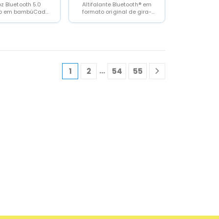
oz Bluetooth 5.0
Altifalante Bluetooth® em
do em bambúCada
formato original de gira-
 caixa individual
discos, tamanho
e instruções de...
compacto e 5W de
potência. Bateria de...
…
1
2
54
55