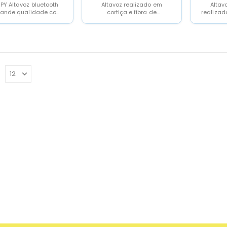
PY Altavoz bluetooth
Altavoz realizado em
Altav
rande qualidade com
cortiça e fibra de
realiza
de potencia, oiça a
trigoOpção de marcar em
peça em
 música favorita,...
laser e assim a...
com fio 