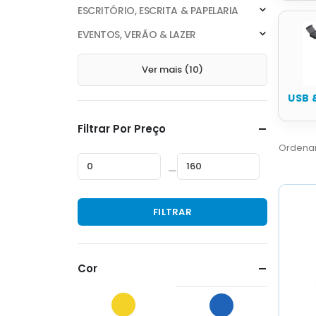
ESCRITÓRIO, ESCRITA & PAPELARIA
EVENTOS, VERÃO & LAZER
Ver mais (10)
USB 
Filtrar Por Preço
Ordenar
—
Preço
Preço
FILTRAR
mínimo
máximo
Cor