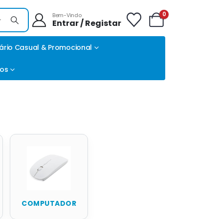
0
Bem-Vindo
Entrar / Registar
ário Casual & Promocional
tos
COMPUTADOR