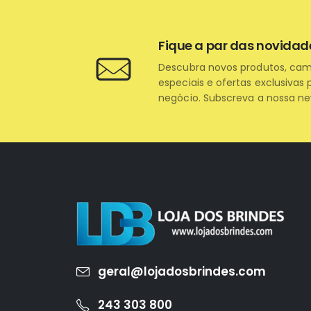
Fique a par das novidad
Descubra novos produtos, ca
especiais e ofertas exclusivas 
negócio. Subscreva a nossa ne
geral@lojadosbrindes.com
243 303 800