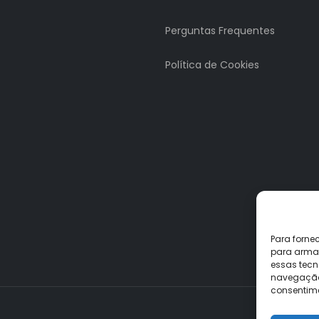
Perguntas Frequentes
Política de Cookies
Para forne
para armaz
essas tecn
navegação o
consentime