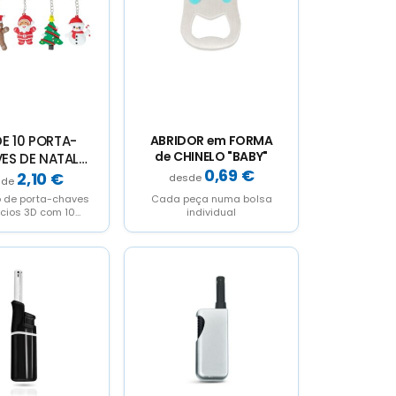
DE 10 PORTA-
ABRIDOR em FORMA
de CHINELO "BABY"
ES DE NATAL
0,69
€
“LUBEC”
2,10
€
o de porta-chaves
Cada peça numa bolsa
ícios 3D com 10
individual
os diferentes.