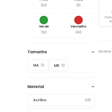
(52)
(8)
Port
a
Verde
Vermelho
(32)
(42)
Mostrar:
Tamanho
MA
MB
(1)
(1)
Material
Acrílico
(26)