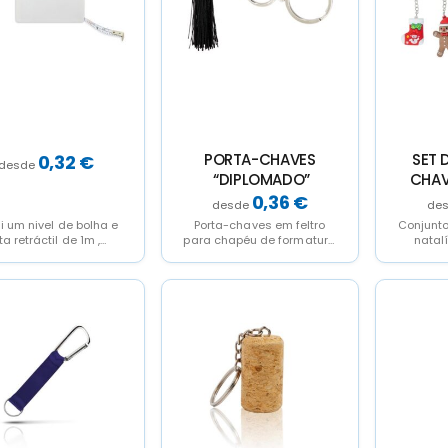
PORTA-CHAVES
SET 
0,32
€
“DIPLOMADO”
CHAV
0,36
€
ui um nivel de bolha e
Porta-chaves em feltro
Conjunt
ita retráctil de 1m ,
para chapéu de formatura
natal
esentado em bolsa
com borla decorativa e
model
individual.
argola em metal. Ideal...