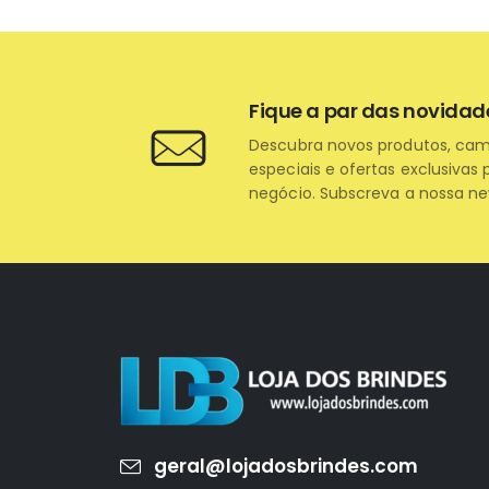
Fique a par das novidad
Descubra novos produtos, ca
especiais e ofertas exclusivas 
negócio. Subscreva a nossa ne
geral@lojadosbrindes.com