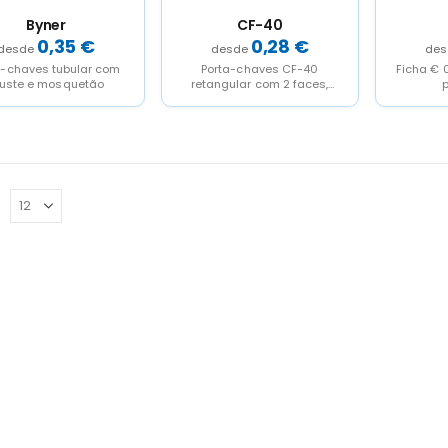
Byner
CF-40
0,35
€
0,28
€
a-chaves tubular com
Porta-chaves CF-40
Ficha € 0
juste e mosquetão
retangular com 2 faces,
p
acrílico