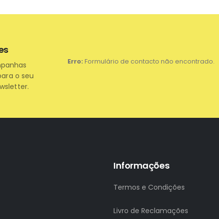
es
Erro:
Formulário de contacto não encontrado.
mpanhas
para o seu
wsletter.
Informações
Termos e Condições
Livro de Reclamações