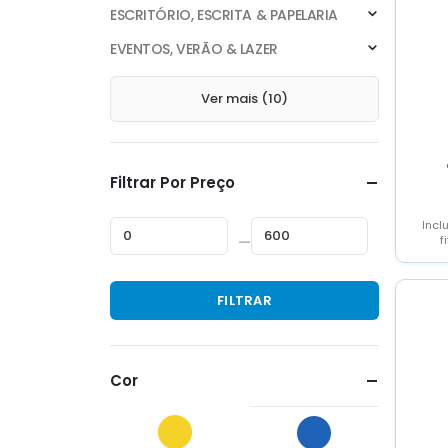
ESCRITÓRIO, ESCRITA & PAPELARIA
EVENTOS, VERÃO & LAZER
Ver mais (10)
Filtrar Por Preço
Incl
—
f
apr
Preço
Preço
FILTRAR
mínimo
máximo
Cor