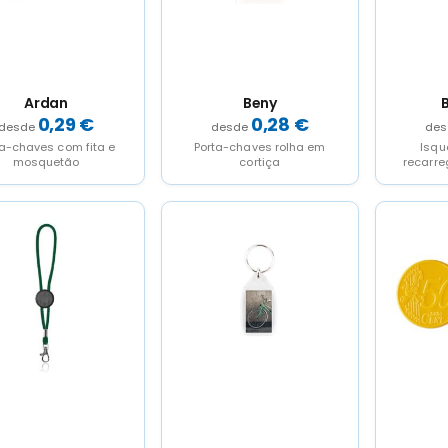
Ardan
Beny
0,29
€
0,28
€
ta-chaves com fita e
Porta-chaves rolha em
Isqu
mosquetão
cortiça
recarre