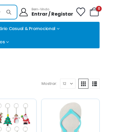
0
Bem-Vindo
Entrar / Registar
ário Casual & Promocional
tos
Mostrar: