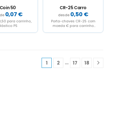
Coin 50
CR-25 Carro
0,07
€
0,50
€
,50 para carrinho,
Porta-chaves CR-25 com
lástico PS
moeda € para carrinho
compras, 1 face (Ø25mm)
…
1
2
17
18