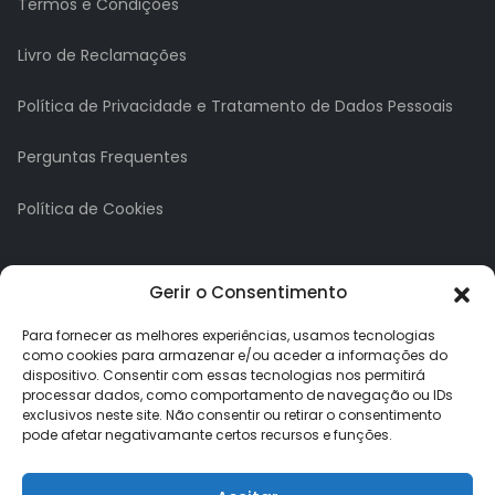
Termos e Condições
Livro de Reclamações
Política de Privacidade e Tratamento de Dados Pessoais
Perguntas Frequentes
Política de Cookies
A minha conta
Gerir o Consentimento
A Minha Conta
Para fornecer as melhores experiências, usamos tecnologias
como cookies para armazenar e/ou aceder a informações do
dispositivo. Consentir com essas tecnologias nos permitirá
Histórico de Pedidos
processar dados, como comportamento de navegação ou IDs
exclusivos neste site. Não consentir ou retirar o consentimento
Lista de Desejos
pode afetar negativamante certos recursos e funções.
Newsletter