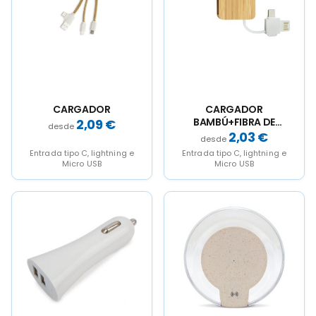
CARGADOR
CARGADOR
BAMBÚ+FIBRA DE
2,09
€
TRIGO
2,03
€
Entrada tipo C, lightning e
Entrada tipo C, lightning e
Micro USB
Micro USB