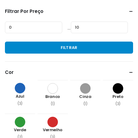
Filtrar Por Preço
—
Preço
Preço
FILTRAR
mínimo
máximo
Cor
Azul
Branco
Cinza
Preto
(3)
(1)
(1)
(3)
Verde
Vermelho
(2)
(3)