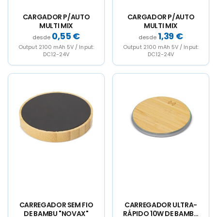
product
product
page
page
CARGADOR P/AUTO
CARGADOR P/AUTO
MULTI MIX
MULTI MIX
0,55
€
1,39
€
Output 2100 mAh 5V / Input:
Output 2100 mAh 5V / Input:
DC12-24V
DC12-24V
CARREGADOR SEM FIO
CARREGADOR ULTRA-
DE BAMBU "NOVAX"
RÁPIDO 10W DE BAMBU