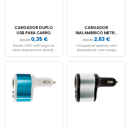
CARGADOR DUPLO
CARGADOR
USB PARA CARRO
INALAMBRICO METRA
FIBRA DE TRIGO
0,35
€
2,63
€
Saida: 2100 mACarga os
Compativel apenas com
seus dispositivos através
dispositivos com carga
do isqueiro do automóvel2
inalámbrica Qi. Inclui fio.
entradas USB de
2.1APerfeito...
This
This
product
product
has
has
multiple
multiple
variants.
variants.
The
The
options
options
may
may
be
be
chosen
chosen
on
on
the
the