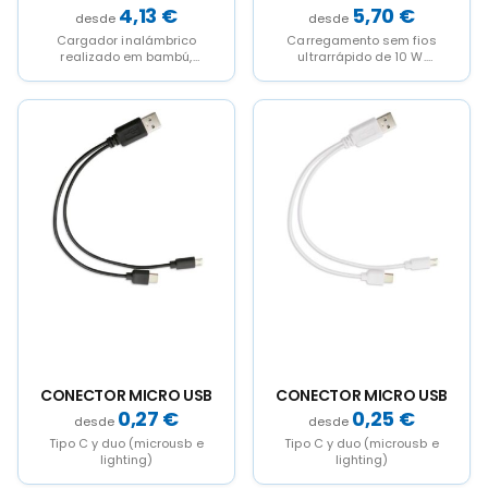
"MENPHIS"
4,13
€
5,70
€
Cargador inalámbrico
Carregamento sem fios
realizado em bambú,
ultrarrápido de 10 W.
capacidade 15W. Conector
Compatível apenas com
tipo C. Recobrimento
dispositivos de
exterior desenhado para
carregamento sem fios...
This
This
marcar...
product
product
has
has
multiple
multiple
variants.
variants.
The
The
options
options
may
may
be
be
chosen
chosen
on
on
the
the
product
product
page
page
CONECTOR MICRO USB
CONECTOR MICRO USB
0,27
€
0,25
€
Tipo C y duo (microusb e
Tipo C y duo (microusb e
lighting)
lighting)