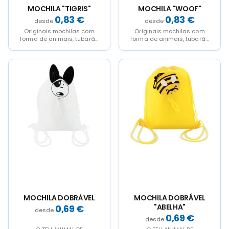
MOCHILA "TIGRIS"
MOCHILA "WOOF"
0,83
€
0,83
€
Originais mochilas com
Originais mochilas com
forma de animais, tubarão
forma de animais, tubarão
(10355), pato (10354), gato
(10355), pato (10354), gato
(10356), cão (10357) e...
(10356), cão (10357) e...
MOCHILA DOBRÁVEL
MOCHILA DOBRÁVEL
"ABELHA"
0,69
€
0,69
€