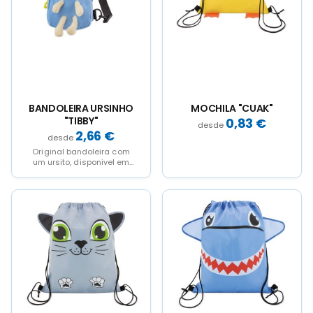
options
options
may
may
be
be
chosen
chosen
on
on
the
the
product
product
page
page
BANDOLEIRA URSINHO
MOCHILA "CUAK"
"TIBBY"
0,83
€
2,66
€
Original bandoleira com
um ursito, disponivel em
cor rosa e azul.Se envia
desmontado