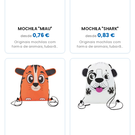
MOCHILA "MIAU"
MOCHILA "SHARK"
0,76
€
0,83
€
Originais mochilas com
Originais mochilas com
forma de animais, tubarão
forma de animais, tubarão
(10355), pato (10354), gato
(10355), pato (10354), gato
(10356), cão (10357) e...
(10356), cão (10357) e...