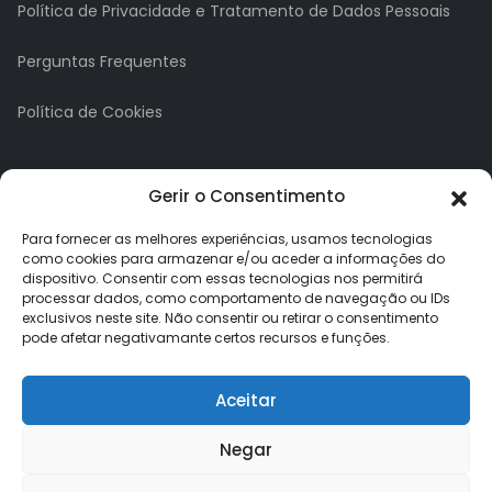
Política de Privacidade e Tratamento de Dados Pessoais
Perguntas Frequentes
Política de Cookies
A minha conta
Gerir o Consentimento
A Minha Conta
Para fornecer as melhores experiências, usamos tecnologias
como cookies para armazenar e/ou aceder a informações do
dispositivo. Consentir com essas tecnologias nos permitirá
Histórico de Pedidos
processar dados, como comportamento de navegação ou IDs
exclusivos neste site. Não consentir ou retirar o consentimento
Lista de Desejos
pode afetar negativamante certos recursos e funções.
Newsletter
Aceitar
Negar