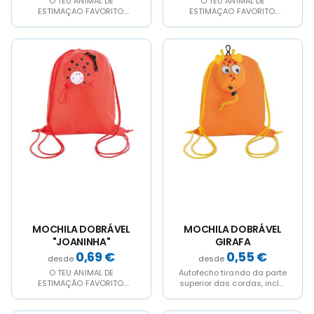
O TEU ANIMAL DE
O TEU ANIMAL DE
ESTIMAÇAO FAVORITO.
ESTIMAÇAO FAVORITO.
Divertidas bolsas para
Divertidas bolsas para
merenda com 4
merenda com 4
simpacticos animais.
simpacticos
Quando...
animais.Quando nao...
MOCHILA DOBRÁVEL
MOCHILA DOBRÁVEL
"JOANINHA"
GIRAFA
0,69
€
0,55
€
O TEU ANIMAL DE
Autofecho tirando da parte
ESTIMAÇÃO FAVORITO.
superior das cordas, inclui
Divertidas bolsas para
um mosquetao para levar-
merenda com 4
la cómodamente dobrada.