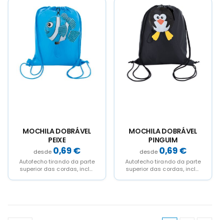
simpaticos
animais.Quando não...
MOCHILA DOBRÁVEL
MOCHILA DOBRÁVEL
PEIXE
PINGUIM
0,69
€
0,69
€
Autofecho tirando da parte
Autofecho tirando da parte
superior das cordas, inclui
superior das cordas, inclui
um mosquetao para levar-
um mosquetao para levar-
la cómodamente dobrada.
la cómodamente dobrada.