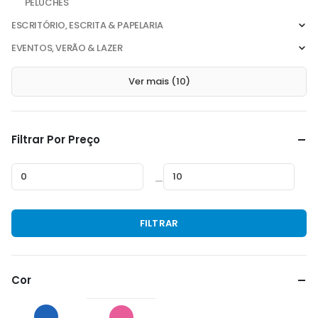
PELUCHES
ESCRITÓRIO, ESCRITA & PAPELARIA
EVENTOS, VERÃO & LAZER
Ver mais (10)
Filtrar Por Preço
—
Preço
Preço
FILTRAR
mínimo
máximo
Cor