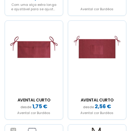
Com uma alça extra longa
e ajustável para se ajustar
Avental cor Burdéos
à cintura, tamanho
único.Cada avental...
AVENTAL CURTO
AVENTAL CURTO
1,75
€
2,56
€
Avental cor Burdéos
Avental cor Burdéos
This
This