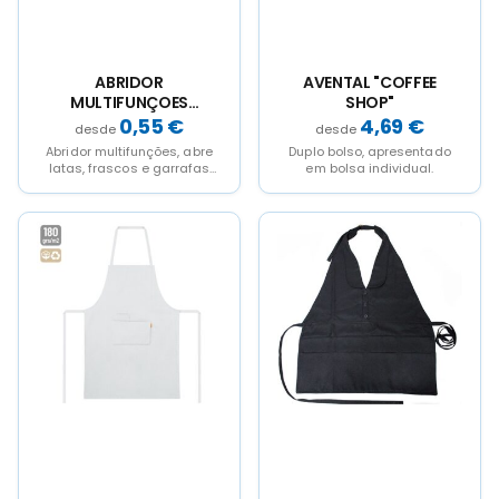
on
on
the
the
product
product
page
page
ABRIDOR
AVENTAL "COFFEE
MULTIFUNÇOES
SHOP"
"KONDA"
0,55
€
4,69
€
Abridor multifunções, abre
Duplo bolso, apresentado
latas, frascos e garrafas
em bolsa individual.
sem esforço. Cada peça
em bolsa indivudual com...
This
This
product
product
has
has
multiple
multiple
variants.
variants.
The
The
options
options
may
may
be
be
chosen
chosen
on
on
the
the
product
product