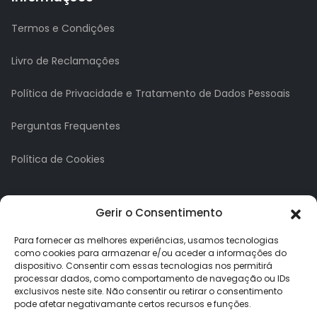
Termos e Condições
Livro de Reclamações
Política de Privacidade e Tratamento de Dados Pessoais
Perguntas Frequentes
Política de Cookies
A minha conta
Gerir o Consentimento
A Minha Conta
Para fornecer as melhores experiências, usamos tecnologias
como cookies para armazenar e/ou aceder a informações do
dispositivo. Consentir com essas tecnologias nos permitirá
Histórico de Pedidos
processar dados, como comportamento de navegação ou IDs
exclusivos neste site. Não consentir ou retirar o consentimento
Lista de Desejos
pode afetar negativamante certos recursos e funções.