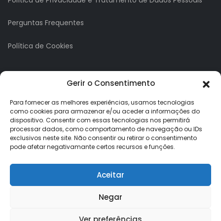
Perguntas Frequentes
Política de Cookies
A minha conta
Gerir o Consentimento
A Minha Conta
Para fornecer as melhores experiências, usamos tecnologias
como cookies para armazenar e/ou aceder a informações do
dispositivo. Consentir com essas tecnologias nos permitirá
Histórico de Pedidos
processar dados, como comportamento de navegação ou IDs
exclusivos neste site. Não consentir ou retirar o consentimento
Lista de Desejos
pode afetar negativamante certos recursos e funções.
Newsletter
Aceitar
Negar
Ver preferências