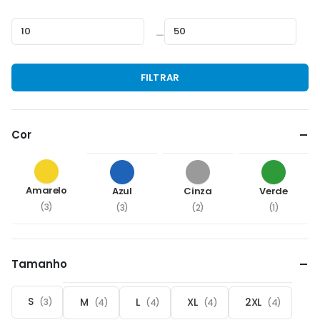
—
Preço
Preço
FILTRAR
mínimo
máximo
Cor
Amarelo
Azul
Cinza
Verde
(3)
(3)
(2)
(1)
Tamanho
S
M
L
XL
2XL
(3)
(4)
(4)
(4)
(4)