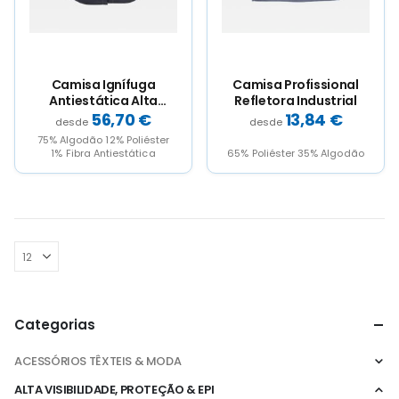
chosen
chosen
chosen
chosen
on
on
on
on
the
the
the
the
product
product
product
product
page
page
page
page
Camisa Ignífuga
Camisa Profissional
Antiestática Alta
Refletora Industrial
Visibilidade
56,70
€
13,84
€
Profissional
75% Algodão 12% Poliéster
1% Fibra Antiestática
65% Poliéster 35% Algodão
Categorias
ACESSÓRIOS TÊXTEIS & MODA
ALTA VISIBILIDADE, PROTEÇÃO & EPI