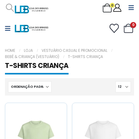
0
0
HOME
LOJA
VESTUÁRIO CASUAL E PROMOCIONAL
BEBÉ & CRIANÇA (VESTUÁRIO)
T-SHIRTS CRIANÇA
T-SHIRTS CRIANÇA
This
This
This
This
product
product
product
product
has
has
has
has
multiple
multiple
multiple
multiple
variants.
variants.
variants.
variants.
The
The
The
The