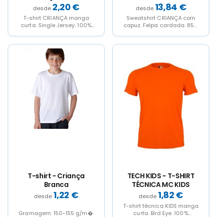
CURTA 190
CRIANÇA OCS 300
2,20
€
13,84
€
T-shirt CRIANÇA manga
Sweatshirt CRIANÇA com
curta. Single Jersey. 100%
capuz. Felpa cardada. 85%
Algodão RingSpun. 190
Algodão orgânico
g/m². Decote redondo
RingSpun - 15% Poliéster
canelado 1x1...
reciclado. 300...
This
This
This
This
product
product
product
product
has
has
has
has
multiple
multiple
multiple
multiple
variants.
variants.
variants.
variants.
The
The
The
The
options
options
options
options
may
may
may
may
be
be
be
be
chosen
chosen
chosen
chosen
on
on
on
on
the
the
the
the
product
product
product
product
page
page
page
page
T-shirt - Criança
TECH KIDS - T-SHIRT
Branca
TÉCNICA MC KIDS
1,22
€
1,82
€
T-shirt técnica KIDS manga
Gramagem: 150-155 g/m�.
curta. Bird Eye. 100%