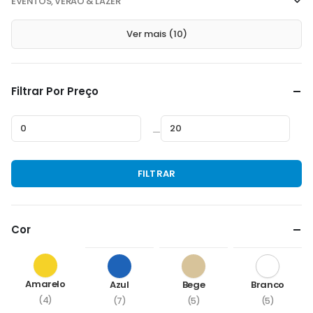
EVENTOS, VERÃO & LAZER
Ver mais (10)
Filtrar Por Preço
—
Preço
Preço
FILTRAR
mínimo
máximo
Cor
Amarelo
Azul
Bege
Branco
(4)
(7)
(5)
(5)