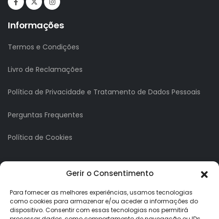
Informações
Termos e Condições
Livro de Reclamações
Política de Privacidade e Tratamento de Dados Pessoais
Perguntas Frequentes
Política de Cookies
A minha conta
Gerir o Consentimento
A Minha Conta
Para fornecer as melhores experiências, usamos tecnologias
como cookies para armazenar e/ou aceder a informações do
dispositivo. Consentir com essas tecnologias nos permitirá
Histórico de Pedidos
processar dados, como comportamento de navegação ou IDs