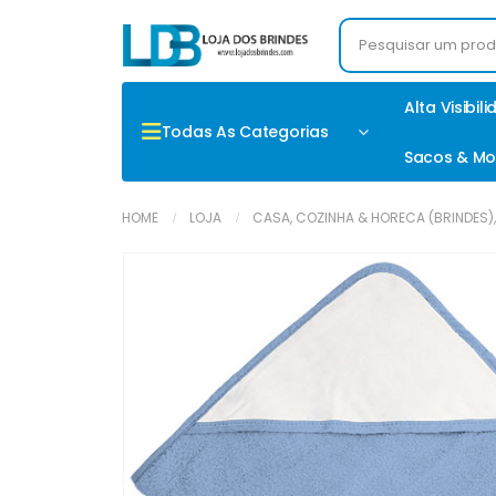
Alta Visibil
Todas As Categorias
Sacos & Mo
HOME
LOJA
CASA, COZINHA & HORECA (BRINDES)