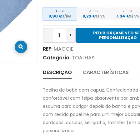
1 – 2
3 – 6
7 – 10
8,90 €
8,23 €
7,34 €
S/IVA
S/IVA
S/IVA
PEDIR ORÇAMENTO S
-
+
PERSONALIZAÇÃO
REF:
MAGGIE
Categoria:
TOALHAS
DESCRIÇÃO
CARACTERÍSTICAS
Toalha de bebé com capuz. Confecionada e
confortável com felpa absorvente por amb
esquina para abrigar depois do banho e pa
com tecido popelíne para um mejor acab
bordados, cosidos, serigrafia, transfer (em
personalizados.