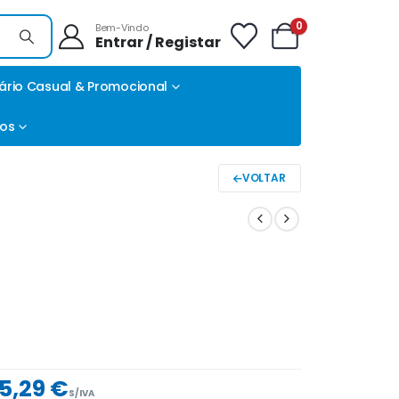
0
Bem-Vindo
Entrar / Registar
ário Casual & Promocional
tos
VOLTAR
5,29 €
S/IVA