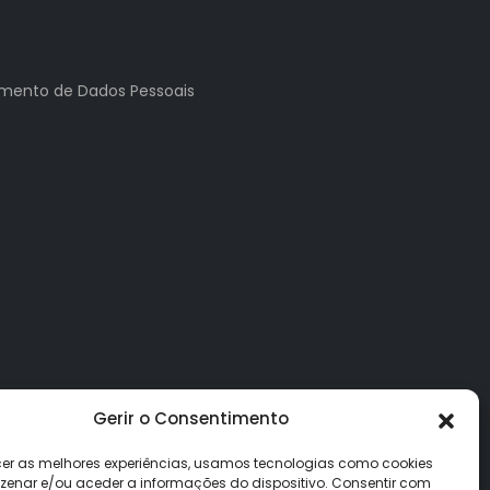
tamento de Dados Pessoais
Gerir o Consentimento
cer as melhores experiências, usamos tecnologias como cookies
enar e/ou aceder a informações do dispositivo. Consentir com