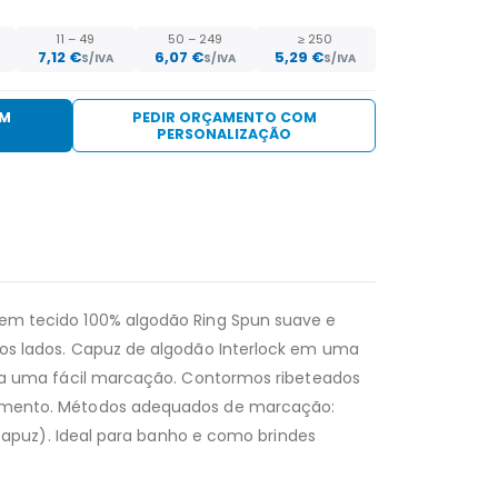
11 – 49
50 – 249
≥ 250
7,12 €
6,07 €
5,29 €
S/IVA
S/IVA
S/IVA
EM
PEDIR ORÇAMENTO COM
PERSONALIZAÇÃO
m tecido 100% algodão Ring Spun suave e
os lados. Capuz de algodão Interlock em uma
ra uma fácil marcação. Contormos ribeteados
amento. Métodos adequados de marcação:
 capuz). Ideal para banho e como brindes