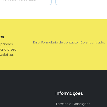
es
Erro:
Formulário de contacto não encontrado.
mpanhas
para o seu
wsletter.
Informações
Termos e Condições