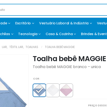
idade
Escritório
Vestuário Laboral & Indústria
Vestu
chilas
Tecnologia
Casa & Cozinha
Brindes & Even
,
LAR
,
TÊXTIL LAR
,
TOALHAS
TOALHA BEBÊ MAGGIE
Toalha bebê MAGGIE
Toalha bebê MAGGIE branco – unica
COR
PREÇO DESDE