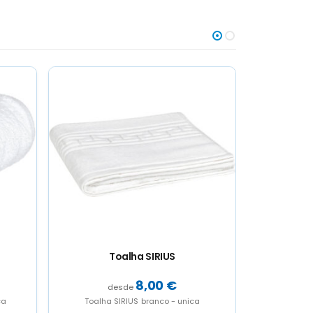
Toalha STELLA
T
6,00
€
a
Toalha STELLA branco - unica
Toalha 