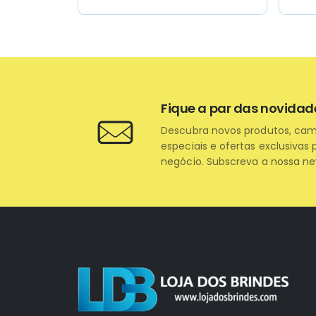
Fique a par das novidad
Descubra novos produtos, ca
especiais e ofertas exclusivas 
negócio. Subscreva a nossa ne