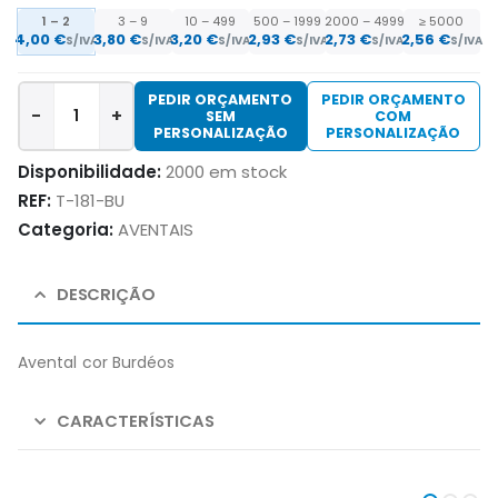
1 – 2
3 – 9
10 – 499
500 – 1999
2000 – 4999
≥ 5000
4,00
€
3,80
€
3,20
€
2,93
€
2,73
€
2,56
€
S/IVA
S/IVA
S/IVA
S/IVA
S/IVA
S/IVA
PEDIR ORÇAMENTO
PEDIR ORÇAMENTO
-
+
SEM
COM
PERSONALIZAÇÃO
PERSONALIZAÇÃO
Disponibilidade:
2000 em stock
REF:
T-181-BU
Categoria:
AVENTAIS
DESCRIÇÃO
Avental cor Burdéos
CARACTERÍSTICAS