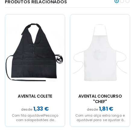
PRODUTOS RELACIONADOS
This
This
product
product
has
has
multiple
multiple
variants.
variants.
The
The
options
options
may
may
be
be
chosen
chosen
on
on
the
the
product
product
page
page
AVENTAL CONCURSO
AVENTAL VAQUEIRO
"CHEF"
"TEXAS"
1,81
€
5,32
€
o
Com uma alça extra longa e
ajustável para se ajustar à
cintura, tamanho único.Cada
avental...