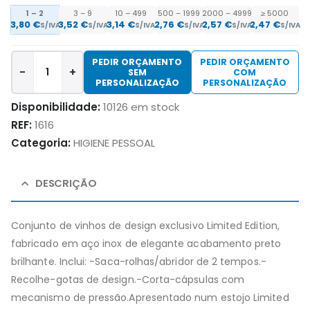
1 – 2
3 – 9
10 – 499
500 – 1999
2000 – 4999
≥ 5000
3,80
€
3,52
€
3,14
€
2,76
€
2,57
€
2,47
€
S/IVA
S/IVA
S/IVA
S/IVA
S/IVA
S/IVA
PEDIR ORÇAMENTO
PEDIR ORÇAMENTO
-
+
SEM
COM
PERSONALIZAÇÃO
PERSONALIZAÇÃO
Disponibilidade:
10126 em stock
REF:
1616
Categoria:
HIGIENE PESSOAL
DESCRIÇÃO
Conjunto de vinhos de design exclusivo Limited Edition,
fabricado em aço inox de elegante acabamento preto
brilhante. Inclui: -Saca-rolhas/abridor de 2 tempos.-
Recolhe-gotas de design.-Corta-cápsulas com
mecanismo de pressão.Apresentado num estojo Limited