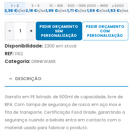
1 – 2
3 – 9
10 – 499
500 – 1999
2000 – 4999
≥ 5000
2,36
€
2,18
€
1,95
€
1,71
€
1,59
€
1,53
€
S/IVA
S/IVA
S/IVA
S/IVA
S/IVA
S/IVA
PEDIR ORÇAMENTO
PEDIR ORÇAMENTO
-
+
SEM
COM
PERSONALIZAÇÃO
PERSONALIZAÇÃO
Disponibilidade:
2300 em stock
REF:
1162
Categoria:
DRINKWARE
DESCRIÇÃO
Garrafa em PE listrado de 600ml de capacidade, livre de
BPA. Com tampa de segurança de rosca em aço inox e
fita de transporte. Certificação Food Grade, garantindo a
segurança cuando a bebida entra em contacto com o
material usado para fabricar o produto.