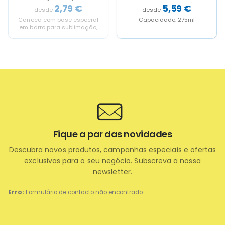
"SINBORG"
"OSBY"
5,59
€
13,93
€
Capacidade: 275ml
Capacidade: 880ml
Fique a par das novidades
Descubra novos produtos, campanhas especiais e ofertas
exclusivas para o seu negócio. Subscreva a nossa
newsletter.
Erro:
Formulário de contacto não encontrado.