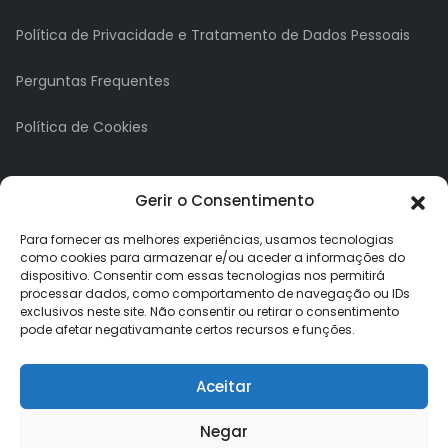
Política de Privacidade e Tratamento de Dados Pessoais
Perguntas Frequentes
Política de Cookies
A minha conta
Gerir o Consentimento
A Minha Conta
Para fornecer as melhores experiências, usamos tecnologias
como cookies para armazenar e/ou aceder a informações do
dispositivo. Consentir com essas tecnologias nos permitirá
Histórico de Pedidos
processar dados, como comportamento de navegação ou IDs
exclusivos neste site. Não consentir ou retirar o consentimento
Lista de Desejos
pode afetar negativamante certos recursos e funções.
Newsletter
Aceitar
Negar