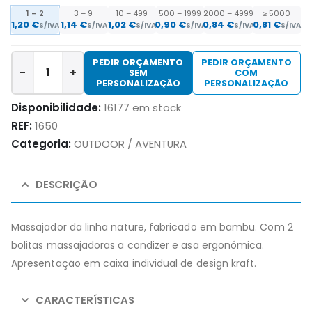
1 – 2
3 – 9
10 – 499
500 – 1999
2000 – 4999
≥ 5000
1,20
€
1,14
€
1,02
€
0,90
€
0,84
€
0,81
€
S/IVA
S/IVA
S/IVA
S/IVA
S/IVA
S/IVA
PEDIR ORÇAMENTO
PEDIR ORÇAMENTO
-
+
SEM
COM
PERSONALIZAÇÃO
PERSONALIZAÇÃO
Disponibilidade:
16177 em stock
REF:
1650
Categoria:
OUTDOOR / AVENTURA
DESCRIÇÃO
Massajador da linha nature, fabricado em bambu. Com 2
bolitas massajadoras a condizer e asa ergonómica.
Apresentação em caixa individual de design kraft.
CARACTERÍSTICAS