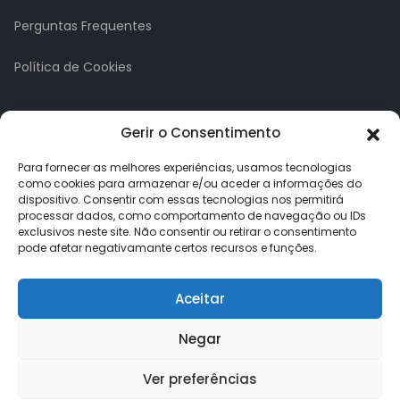
Perguntas Frequentes
Política de Cookies
A minha conta
Gerir o Consentimento
A Minha Conta
Para fornecer as melhores experiências, usamos tecnologias
como cookies para armazenar e/ou aceder a informações do
dispositivo. Consentir com essas tecnologias nos permitirá
Histórico de Pedidos
processar dados, como comportamento de navegação ou IDs
exclusivos neste site. Não consentir ou retirar o consentimento
Lista de Desejos
pode afetar negativamante certos recursos e funções.
Newsletter
Aceitar
Negar
Ver preferências
Loja dos Brindes © 2026. Todos os direitos reservados.