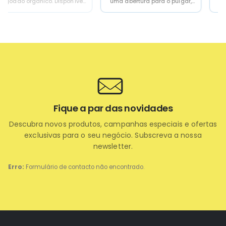
uma abertura para o pulgar,
premium, fabricada em polar
cobrindo assim o pulso e
fleece RPET de 200g/m2,
parte...
elaborado a partir de...
Fique a par das novidades
Descubra novos produtos, campanhas especiais e ofertas
exclusivas para o seu negócio. Subscreva a nossa
newsletter.
Erro:
Formulário de contacto não encontrado.