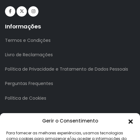
Informações
Termos e Condições
Livro de Reclamações
Política de Privacidade e Tratamento de Dados Pessoais
Perguntas Frequentes
Política de Cookies
A minha conta
Gerir o Consentimento
A Minha Conta
Para fornecer as melhores experiências, usamos tecnologias
como cookies para armazenar e/ou aceder a informações do