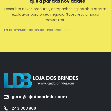
Fique a par das novidades
Descubra novos produtos, campanhas especiais e ofertas
exclusivas para o seu negócio. Subscreva a nossa
newsletter.
Erro:
Formulário de contacto não encontrado.
geral@lojadosbrindes.com
243 303 800