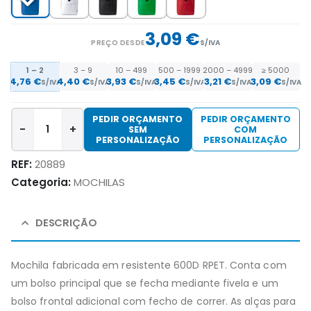
3,09 €
PREÇO DESDE
S/IVA
1 – 2
3 – 9
10 – 499
500 – 1999
2000 – 4999
≥ 5000
4,76 €
4,40 €
3,93 €
3,45 €
3,21 €
3,09 €
S/IVA
S/IVA
S/IVA
S/IVA
S/IVA
S/IVA
PEDIR ORÇAMENTO
PEDIR ORÇAMENTO
-
+
SEM
COM
PERSONALIZAÇÃO
PERSONALIZAÇÃO
REF:
20889
Categoria:
MOCHILAS
DESCRIÇÃO
Mochila fabricada em resistente 600D RPET. Conta com
um bolso principal que se fecha mediante fivela e um
bolso frontal adicional com fecho de correr. As alças para