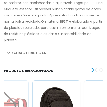
os ombros são acolchoadas e ajustávéis. Logotipo RPET na
etiqueta exterior. Disponível nuna variada gama de cores,
com acessórios em preto. Apresentada individualmente
numa bolsa reciclada.O material RPET é elaborado a partir
de plástico reciclado, para assim fomentar a reutilização
de resíduos plásticos e ajudar à sustentabilidade do
planeta.
CARACTERÍSTICAS
PRODUTOS RELACIONADOS
This
This
product
product
has
has
multiple
multiple
variants.
variants.
The
The