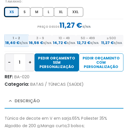
TAMANHO
XS
S
M
L
XL
XXL
11,27 €
PREÇO DESDE
S/IVA
1 – 2
3 – 9
10 – 49
50 – 499
≥ 500
18,40 €
16,56 €
14,72 €
12,72 €
11,27 €
S/IVA
S/IVA
S/IVA
S/IVA
S/IVA
PEDIR ORÇAMENTO
PEDIR ORÇAMENTO
-
+
SEM
COM
PERSONALIZAÇÃO
PERSONALIZAÇÃO
REF:
BA-020
Categoria:
BATAS / TÚNICAS (SAÚDE)
DESCRIÇÃO
Túnica de decote em V em sarja.65% Poliester 35%
Algodão de 200 g.Manga curta;3 bolsos;