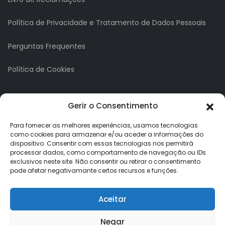
Política de Privacidade e Tratamento de Dados Pessoais
Perguntas Frequentes
Política de Cookies
A minha conta
Gerir o Consentimento
A Minha Conta
Para fornecer as melhores experiências, usamos tecnologias
como cookies para armazenar e/ou aceder a informações do
dispositivo. Consentir com essas tecnologias nos permitirá
Histórico de Pedidos
processar dados, como comportamento de navegação ou IDs
exclusivos neste site. Não consentir ou retirar o consentimento
Lista de Desejos
pode afetar negativamante certos recursos e funções.
Newsletter
Aceitar
Negar