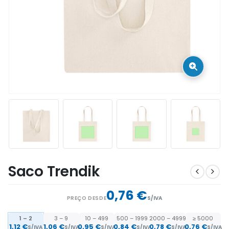
Saco Trendik
0,76 €
PREÇO DESDE
S/IVA
1 – 2
3 – 9
10 – 499
500 – 1999
2000 – 4999
≥ 5000
1,12
€
1,06
€
0,95
€
0,84
€
0,78
€
0,76
€
S/IVA
S/IVA
S/IVA
S/IVA
S/IVA
S/IVA