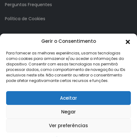
Perguntas Frequentes
Política de Cookies
A minha conta
Gerir o Consentimento
A Minha Conta
Para fornecer as melhores experiências, usamos tecnologias
como cookies para armazenar e/ou aceder a informações do
dispositivo. Consentir com essas tecnologias nos permitirá
Histórico de Pedidos
processar dados, como comportamento de navegação ou IDs
exclusivos neste site. Não consentir ou retirar o consentimento
Lista de Desejos
pode afetar negativamante certos recursos e funções.
Newsletter
Aceitar
Negar
Ver preferências
Loja dos Brindes © 2026. Todos os direitos reservados.