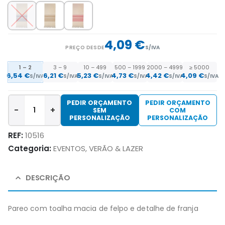
4,09 €
PREÇO DESDE
S/IVA
1 – 2
3 – 9
10 – 499
500 – 1999
2000 – 4999
≥ 5000
6,54
€
6,21
€
5,23
€
4,73
€
4,42
€
4,09
€
S/IVA
S/IVA
S/IVA
S/IVA
S/IVA
S/IVA
PEDIR ORÇAMENTO
PEDIR ORÇAMENTO
-
+
SEM
COM
PERSONALIZAÇÃO
PERSONALIZAÇÃO
REF:
10516
Categoria:
EVENTOS, VERÃO & LAZER
DESCRIÇÃO
Pareo com toalha macia de felpo e detalhe de franja