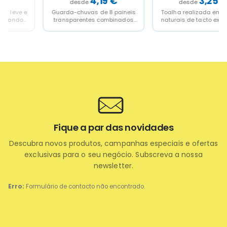
4,19
€
3,25
€
Guarda-chuvas de 8 paineis
Toalha realizada em tecidos
transparentes combinados
naturais de tacto extrasuave
com cores opacos, estructura
e agradavel
e varilhas metálicas.Abertura
automática com...
Fique a par das novidades
Descubra novos produtos, campanhas especiais e ofertas
exclusivas para o seu negócio. Subscreva a nossa
newsletter.
Erro:
Formulário de contacto não encontrado.