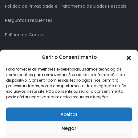
Política de Privacidade e Tratamento de Dados Pessoais
Perguntas Frequentes
Política de Cookies
A minha conta
Gerir o Consentimento
A Minha Conta
Para fornecer as melhores experiências, usamos tecnologias
como cookies para armazenar e/ou aceder a informações do
dispositivo. Consentir com essas tecnologias nos permitirá
Histórico de Pedidos
processar dados, como comportamento de navegação ou IDs
exclusivos neste site. Não consentir ou retirar o consentimento
Lista de Desejos
pode afetar negativamante certos recursos e funções.
Newsletter
Aceitar
Negar