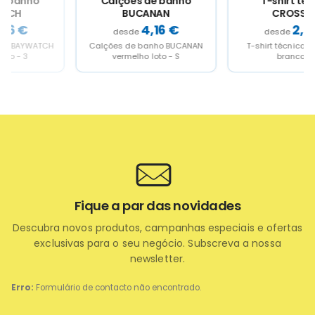
Calções de banho
T-shirt técnica
BUCANAN
CROSSING
4,16
€
2,73
€
Calções de banho BUCANAN
T-shirt técnica CROSSING
vermelho loto - S
branco - S
Fique a par das novidades
Descubra novos produtos, campanhas especiais e ofertas
exclusivas para o seu negócio. Subscreva a nossa
newsletter.
Erro:
Formulário de contacto não encontrado.