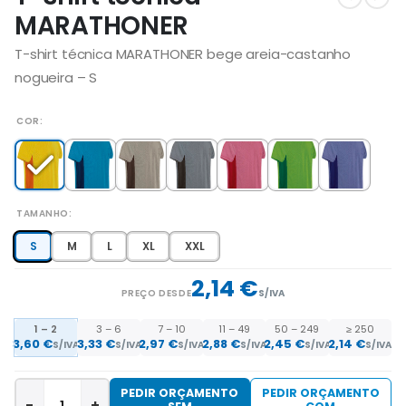
MARATHONER
T-shirt técnica MARATHONER bege areia-castanho
nogueira – S
COR
TAMANHO
S
M
L
XL
XXL
2,14 €
PREÇO DESDE
S/IVA
1 – 2
3 – 6
7 – 10
11 – 49
50 – 249
≥ 250
3,60 €
3,33 €
2,97 €
2,88 €
2,45 €
2,14 €
S/IVA
S/IVA
S/IVA
S/IVA
S/IVA
S/IVA
PEDIR ORÇAMENTO
PEDIR ORÇAMENTO
-
+