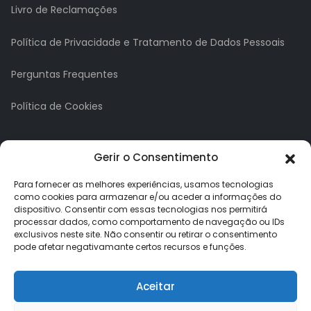
Livro de Reclamações
Política de Privacidade e Tratamento de Dados Pessoais
Perguntas Frequentes
Política de Cookies
A minha conta
Gerir o Consentimento
A Minha Conta
Para fornecer as melhores experiências, usamos tecnologias
como cookies para armazenar e/ou aceder a informações do
dispositivo. Consentir com essas tecnologias nos permitirá
Histórico de Pedidos
processar dados, como comportamento de navegação ou IDs
exclusivos neste site. Não consentir ou retirar o consentimento
Lista de Desejos
pode afetar negativamante certos recursos e funções.
Newsletter
Aceitar