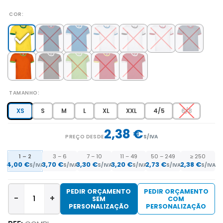
COR
TAMANHO
XS
S
M
L
XL
XXL
4/5
6/8
2,38 €
PREÇO DESDE
S/IVA
1 – 2
3 – 6
7 – 10
11 – 49
50 – 249
≥ 250
4,00 €
3,70 €
3,30 €
3,20 €
2,73 €
2,38 €
S/IVA
S/IVA
S/IVA
S/IVA
S/IVA
S/IVA
PEDIR ORÇAMENTO
PEDIR ORÇAMENTO
-
+
SEM
COM
PERSONALIZAÇÃO
PERSONALIZAÇÃO