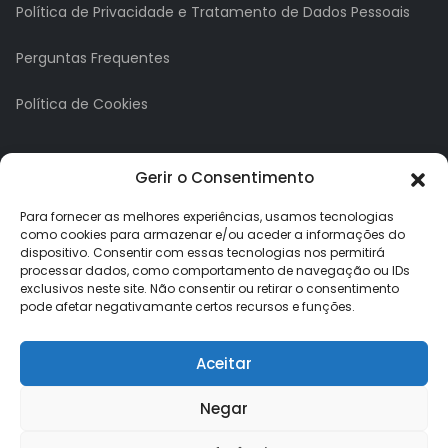
Política de Privacidade e Tratamento de Dados Pessoais
Perguntas Frequentes
Política de Cookies
A minha conta
Gerir o Consentimento
A Minha Conta
Para fornecer as melhores experiências, usamos tecnologias
como cookies para armazenar e/ou aceder a informações do
dispositivo. Consentir com essas tecnologias nos permitirá
Histórico de Pedidos
processar dados, como comportamento de navegação ou IDs
exclusivos neste site. Não consentir ou retirar o consentimento
Lista de Desejos
pode afetar negativamante certos recursos e funções.
Newsletter
Aceitar
Negar