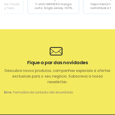
T-shirt UNISSEXO manga
Felpa french terry, suave,
curta. Single Jersey. 100%
confortável e transpirável
Poliéster. Tato Algodão.
Gola, punhos e bainha
Decote redondo canelado 1x1
indeformáveis em canelado
com...
1x1...
Fique a par das novidades
Descubra novos produtos, campanhas especiais e ofertas
exclusivas para o seu negócio. Subscreva a nossa
newsletter.
Erro:
Formulário de contacto não encontrado.