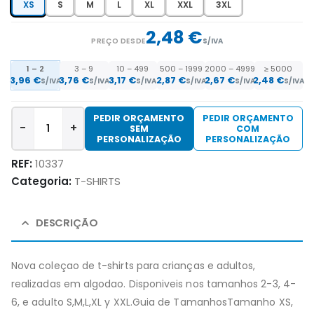
XS
S
M
L
XL
XXL
3XL
2,48 €
PREÇO DESDE
S/IVA
1 – 2
3 – 9
10 – 499
500 – 1999
2000 – 4999
≥ 5000
3,96 €
3,76 €
3,17 €
2,87 €
2,67 €
2,48 €
S/IVA
S/IVA
S/IVA
S/IVA
S/IVA
S/IVA
PEDIR ORÇAMENTO
PEDIR ORÇAMENTO
-
+
SEM
COM
PERSONALIZAÇÃO
PERSONALIZAÇÃO
REF:
10337
Categoria:
T-SHIRTS
DESCRIÇÃO
Nova coleçao de t-shirts para crianças e adultos,
realizadas em algodao. Disponiveis nos tamanhos 2-3, 4-
6, e adulto S,M,L,XL y XXL.Guia de TamanhosTamanho XS,