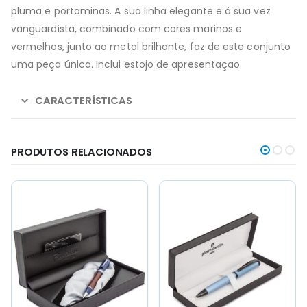
pluma e portaminas. A sua linha elegante e á sua vez
vanguardista, combinado com cores marinos e
vermelhos, junto ao metal brilhante, faz de este conjunto
uma peça única. Inclui estojo de apresentaçao.
CARACTERÍSTICAS
PRODUTOS RELACIONADOS
This
This
This
This
product
product
product
product
has
has
has
has
multiple
multiple
multiple
multiple
variants.
variants.
variants.
variants.
The
The
The
The
options
options
options
options
may
may
may
may
be
be
be
be