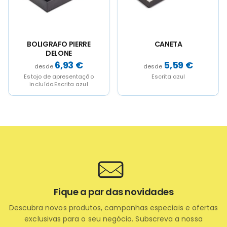
chosen
chosen
chosen
chosen
on
on
on
on
the
the
the
the
product
product
product
product
page
page
page
page
RAFO PIERRE
CANETA
CANE
DELONE
PORTAMINA
"DAN
6,93
€
5,59
€
de apresentação
Escrita azul
5 em 1, caneta
do.Escrita azul
vermelho e ne
e borracha. Dis
Fique a par das novidades
Descubra novos produtos, campanhas especiais e ofertas
exclusivas para o seu negócio. Subscreva a nossa