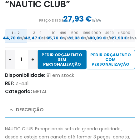
“NAUTIC CLUB”
27,93 €
PREÇO DESDE
S/IVA
1 – 2
3 – 9
10 – 499
500 – 1999
2000 – 4999
≥ 5000
44,70
€
42,47
€
35,76
€
32,33
€
30,09
€
27,93
€
S/IVA
S/IVA
S/IVA
S/IVA
S/IVA
S/IVA
PEDIR ORÇAMENTO
PEDIR ORÇAMENTO
-
+
SEM
COM
PERSONALIZAÇÃO
PERSONALIZAÇÃO
Disponibilidade:
81 em stock
REF:
Z-441
Categoria:
METAL
DESCRIÇÃO
NAUTIC CLUB. Excepcionais sets de grande qualidade,
desde o estojo com caneta até formar 3 peças: caneta,