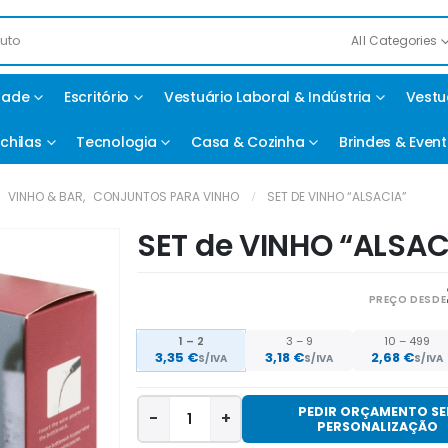
All Categories
idade
Escritório
Vestuário Laboral & Indústria
Vestu
chilas
Tecnologia
Casa & Cozinha
Brindes & Even
,
VINHO & BAR
,
CONJUNTOS PARA VINHO
SET DE VINHO “ALSACIA”
SET de VINHO “ALSAC
PREÇO DESDE
1 – 2
3 – 9
10 – 499
3,35
€
3,18
€
2,68
€
S/IVA
S/IVA
S/IVA
PEDIR ORÇAMENTO S
-
+
PERSONALIZAÇÃO