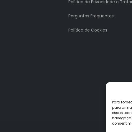
Política de Privacidade e Tra
Perguntas Frequentes
Política de Cookies
Para forne
para armaz
essas tecn
navegação o
consentime