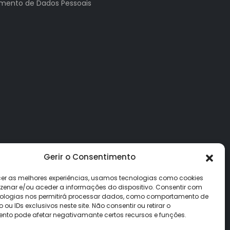
tamento de Dados Pessoais
Gerir o Consentimento
cer as melhores experiências, usamos tecnologias como cookies
enar e/ou aceder a informações do dispositivo. Consentir com
ologias nos permitirá processar dados, como comportamento de
u IDs exclusivos neste site. Não consentir ou retirar o
nto pode afetar negativamante certos recursos e funções.