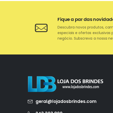
Fique a par das novidad
Descubra novos produtos, ca
especiais e ofertas exclusivas 
negócio. Subscreva a nossa ne
geral@lojadosbrindes.com