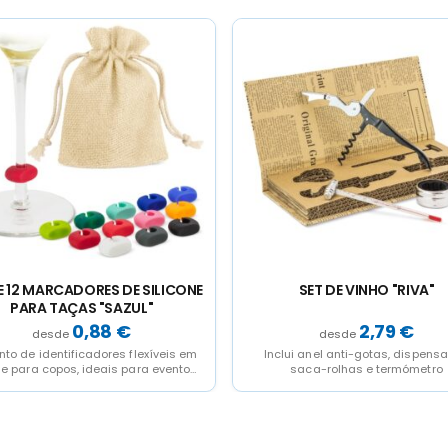
SET DE VINHO "RIVA"
SET DE VINHO 3 PCS "MERL
2,79
€
2,31
€
lui anel anti-gotas, dispensador,
Estojo prático que inclui utensí
saca-rolhas e termómetro
essenciais para vinho (abridor
garrafas e doseador de vinho).U