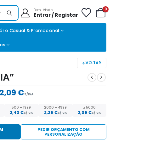
0
Bem-Vindo
Entrar / Registar
ário Casual & Promocional
tos
VOLTAR
IA”
2,09 €
S/IVA
500 – 1999
2000 – 4999
≥ 5000
2,43
€
2,26
€
2,09
€
S/IVA
S/IVA
S/IVA
EM
PEDIR ORÇAMENTO COM
PERSONALIZAÇÃO