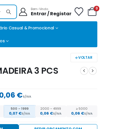
0
Bem-Vindo
Entrar / Registar
ário Casual & Promocional
tos
VOLTAR
MADEIRA 3 PCS
0,06 €
S/IVA
500 – 1999
2000 – 4999
≥ 5000
0,07
€
0,06
€
0,06
€
S/IVA
S/IVA
S/IVA
EM
PEDIR ORÇAMENTO COM