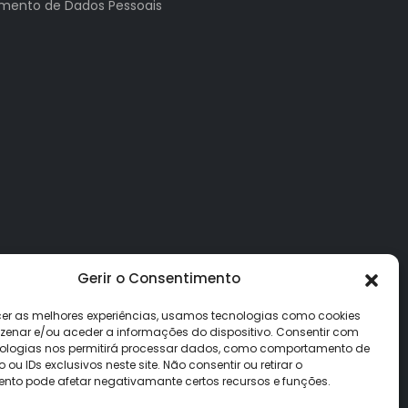
tamento de Dados Pessoais
Gerir o Consentimento
cer as melhores experiências, usamos tecnologias como cookies
enar e/ou aceder a informações do dispositivo. Consentir com
ologias nos permitirá processar dados, como comportamento de
u IDs exclusivos neste site. Não consentir ou retirar o
nto pode afetar negativamante certos recursos e funções.