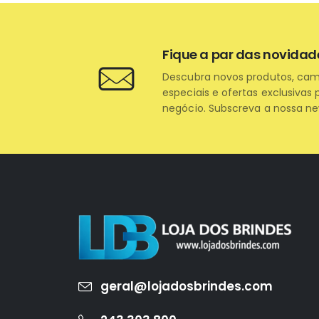
Fique a par das novidad
Descubra novos produtos, ca
especiais e ofertas exclusivas 
negócio. Subscreva a nossa ne
geral@lojadosbrindes.com