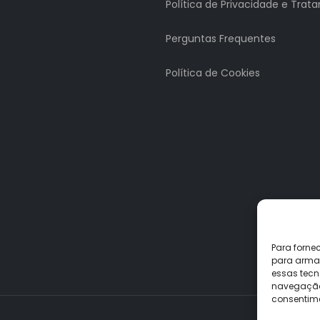
Política de Privacidade e Tra
Perguntas Frequentes
Política de Cookies
Para forne
para armaz
essas tecn
navegação o
consentime