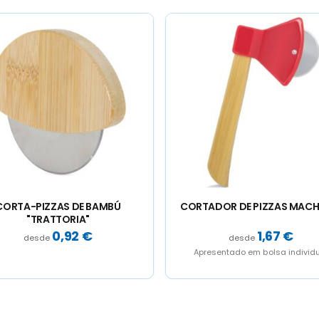
TADOR DE PIZZAS MACHADO
FLAMER CHEF BRANCO
1,67
€
1,39
€
resentado em bolsa individual
Sobretaxa para mercadorias per
incluída no envio: 12€. Embala
standard, sem nenhum tipo 
manuseamento.Capacidade de