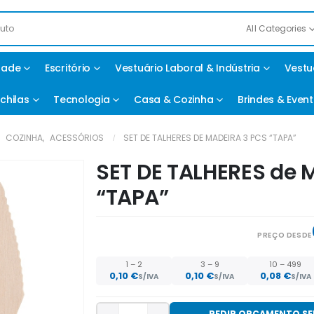
All Categories
idade
Escritório
Vestuário Laboral & Indústria
Vestu
chilas
Tecnologia
Casa & Cozinha
Brindes & Even
,
COZINHA
,
ACESSÓRIOS
SET DE TALHERES DE MADEIRA 3 PCS “TAPA”
SET DE TALHERES de 
“TAPA”
PREÇO DESDE
1 – 2
3 – 9
10 – 499
0,10
€
0,10
€
0,08
€
S/IVA
S/IVA
S/IVA
PEDIR ORÇAMENTO S