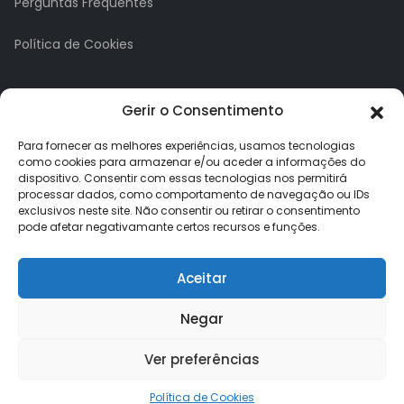
Perguntas Frequentes
Política de Cookies
A minha conta
Gerir o Consentimento
A Minha Conta
Para fornecer as melhores experiências, usamos tecnologias
como cookies para armazenar e/ou aceder a informações do
dispositivo. Consentir com essas tecnologias nos permitirá
Histórico de Pedidos
processar dados, como comportamento de navegação ou IDs
exclusivos neste site. Não consentir ou retirar o consentimento
Lista de Desejos
pode afetar negativamante certos recursos e funções.
Newsletter
Aceitar
Negar
Ver preferências
Loja dos Brindes © 2026. Todos os direitos reservados.
Política de Cookies