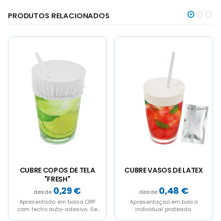
PRODUTOS RELACIONADOS
S DE TELA
CUBRE VASOS DE LATEX
JARRA DE VIDRO
SH"
,29
€
0,48
€
1,9
m bolsa OPP
Apresentaçao em bolsa
Jarra especial su
-adesivo. Se
individual prateada.
Jarra de vidro ma
olsa aberta
ergonómica deco