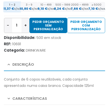
1 – 2
3 – 9
10 – 499
500 – 1999
2000 – 4999
≥ 5000
11,37
€
10,80
€
9,10
€
8,24
€
7,66
€
7,10
€
S/IVA
S/IVA
S/IVA
S/IVA
S/IVA
S/IVA
PEDIR ORÇAMENTO
PEDIR ORÇAMENTO
-
+
SEM
COM
PERSONALIZAÇÃO
PERSONALIZAÇÃO
Disponibilidade:
500 em stock
REF:
10691
Categoria:
DRINKWARE
DESCRIÇÃO
Conjunto de 6 copos reutilizáveis, cada conjunto
apresentado numa caixa branca. Capacidade 125ml
CARACTERÍSTICAS