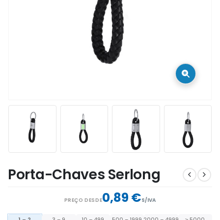
Porta-Chaves Serlong
0,89 €
PREÇO DESDE
S/IVA
1 – 2
3 – 9
10 – 499
500 – 1999
2000 – 4999
≥ 5000