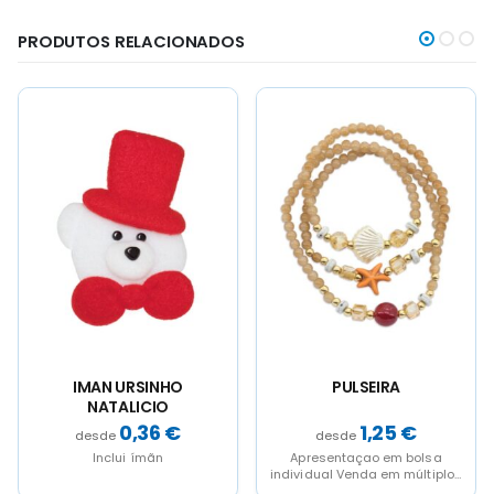
PRODUTOS RELACIONADOS
SINHO
PULSEIRA
SET DE ENFEI
ICIO
MADEIRA (9 PCS
,36
€
1,25
€
0,9
 ímãn
Apresentaçao em bolsa
individual Venda em múltiplos
de 12 unidades, quantidade