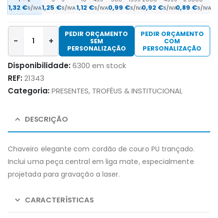
1,32
€
1,25
€
1,12
€
0,99
€
0,92
€
0,89
€
S/IVA
S/IVA
S/IVA
S/IVA
S/IVA
S/IVA
PEDIR ORÇAMENTO
PEDIR ORÇAMENTO
-
+
SEM
COM
PERSONALIZAÇÃO
PERSONALIZAÇÃO
Disponibilidade:
6300 em stock
REF:
21343
Categoria:
PRESENTES, TROFÉUS & INSTITUCIONAL
DESCRIÇÃO
Chaveiro elegante com cordão de couro PU trançado.
Inclui uma peça central em liga mate, especialmente
projetada para gravação a laser.
CARACTERÍSTICAS