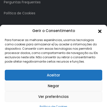
Perguntas Frequentes
Política de Cookies
A minha conta
Gerir o Consentimento
A Minha Conta
Para fornecer as melhores experiências, usamos tecnologias
como cookies para armazenar e/ou aceder a informações do
dispositivo. Consentir com essas tecnologias nos permitirá
Histórico de Pedidos
processar dados, como comportamento de navegação ou IDs
exclusivos neste site. Não consentir ou retirar o consentimento
Lista de Desejos
pode afetar negativamante certos recursos e funções.
Newsletter
Aceitar
Negar
Ver preferências
Loja dos Brindes © 2026. Todos os direitos reservados.
Política de Cookies