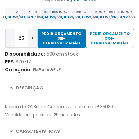
1 – 2
3 – 9
10 – 999
1000 – 2499
2500 – 4999
5000 – 9999
≥ 10000
0,14
€
0,13
€
0,13
€
0,11
€
0,11
€
0,10
€
0,10
€
S/IVA
S/IVA
S/IVA
S/IVA
S/IVA
S/IVA
S/IVA
PEDIR ORÇAMENTO
PEDIR ORÇAMENTO
-
+
SEM
COM
PERSONALIZAÇÃO
PERSONALIZAÇÃO
Disponibilidade:
500 em stock
REF:
370717
Categoria:
EMBALAGENS
DESCRIÇÃO
Resina de Ø23mm. Compatível com a refª 350392.
Vendida em packs de 25 unidades.
CARACTERÍSTICAS