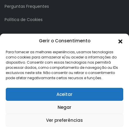
Perguntas Frequentes
Política de Cookies
A minha conta
Gerir o Consentimento
A Minha Conta
Para fornecer as melhores experiências, usamos tecnologias
como cookies para armazenar e/ou aceder a informações do
dispositivo. Consentir com essas tecnologias nos permitirá
Histórico de Pedidos
processar dados, como comportamento de navegação ou IDs
exclusivos neste site. Não consentir ou retirar o consentimento
Lista de Desejos
pode afetar negativamante certos recursos e funções.
Newsletter
Aceitar
Negar
Ver preferências
Loja dos Brindes © 2026. Todos os direitos reservados.