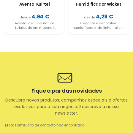
Kuirtel
Humidificador Wicket
Kazar
,94
€
4,29
€
2,1
inha nature
Elegante e decorativo
Conjunto de sushi
m material
humidificador da linha nature,
fabricado em bamb
co, cultivado
fabricado numa combinação
Composto por um ta
étodos
de bambu com resistente PC....
eis, sem
as,...
Fique a par das novidades
Descubra novos produtos, campanhas especiais e ofertas
exclusivas para o seu negócio. Subscreva a nossa
newsletter.
Erro:
Formulário de contacto não encontrado.