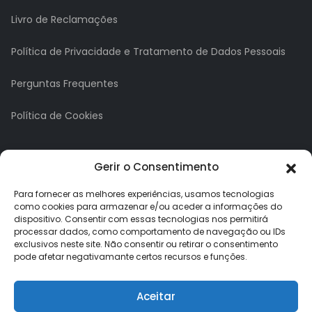
Livro de Reclamações
Política de Privacidade e Tratamento de Dados Pessoais
Perguntas Frequentes
Política de Cookies
A minha conta
Gerir o Consentimento
A Minha Conta
Para fornecer as melhores experiências, usamos tecnologias
como cookies para armazenar e/ou aceder a informações do
dispositivo. Consentir com essas tecnologias nos permitirá
Histórico de Pedidos
processar dados, como comportamento de navegação ou IDs
exclusivos neste site. Não consentir ou retirar o consentimento
Lista de Desejos
pode afetar negativamante certos recursos e funções.
Newsletter
Aceitar