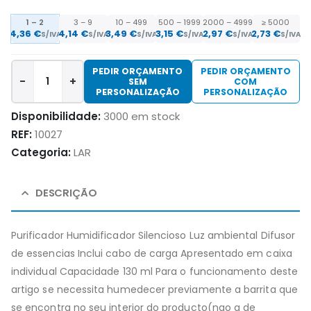
1 – 2
3 – 9
10 – 499
500 – 1999
2000 – 4999
≥ 5000
4,36
€
4,14
€
3,49
€
3,15
€
2,97
€
2,73
€
S/IVA
S/IVA
S/IVA
S/IVA
S/IVA
S/IVA
PEDIR ORÇAMENTO
PEDIR ORÇAMENTO
-
+
SEM
COM
PERSONALIZAÇÃO
PERSONALIZAÇÃO
Disponibilidade:
3000 em stock
REF:
10027
Categoria:
LAR
DESCRIÇÃO
Purificador Humidificador Silencioso Luz ambiental Difusor
de essencias Inclui cabo de carga Apresentado em caixa
individual Capacidade 130 ml Para o funcionamento deste
artigo se necessita humedecer previamente a barrita que
se encontra no seu interior do producto(nao a de