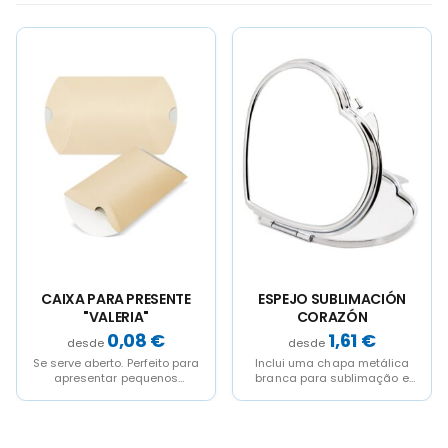
is
is
oduct
oduct
s
s
ltiple
ltiple
riants.
riants.
e
e
tions
tions
ay
ay
e
e
osen
osen
n
n
e
e
oduct
oduct
age
age
CAIXA PARA PRESENTE
ESPEJO SUBLIMACIÓN
E
"VALERIA"
CORAZÓN
0,08
€
1,61
€
Se serve aberto. Perfeito para
Inclui uma chapa metálica
I
apresentar pequenos
branca para sublimação e
b
detalhes. Disponível em
uma lámina de dupla cara
u
vários cores e
adesiva para...
acabados.Venda em...