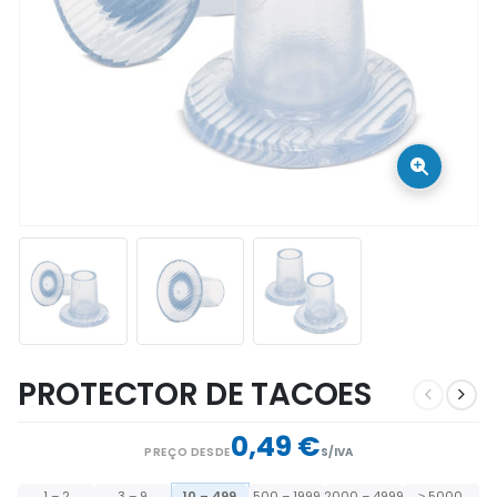
PROTECTOR DE TACOES
0,49 €
PREÇO DESDE
S/IVA
1 – 2
3 – 9
10 – 499
500 – 1999
2000 – 4999
≥ 5000